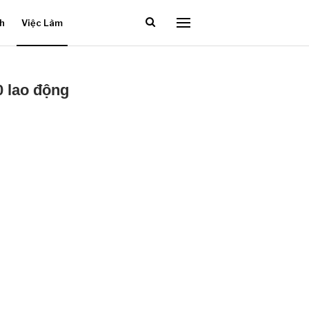
ch
Việc Làm
0 lao động