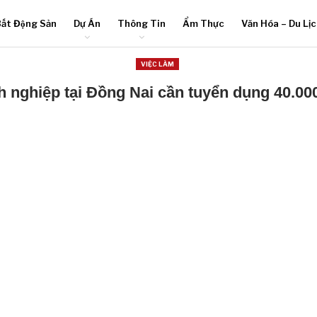
ất Động Sản
Dự Án
Thông Tin
Ẩm Thực
Văn Hóa – Du Lị
VIỆC LÀM
 nghiệp tại Đồng Nai cần tuyển dụng 40.00