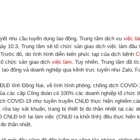
uyết nhu cầu tuyển dụng lao động, Trung tâm dịch vụ
việc l
gày 10.3, Trung tâm sẽ tổ chức sàn giao dịch việc làm đầu
Trước đó, do tình hình diễn biến phức tạp của dịch bệnh
C
tổ chức sàn giao dịch
việc làm
. Tuy nhiên, Trung tâm đã tíc
 lao động và doanh nghiệp qua kênh trực tuyến như Zalo, F
LĐLĐ tỉnh Đồng Nai, về tình hình phòng, chống dịch COVID-
của các cấp Công đoàn có 100% các doanh nghiệp tổ chức th
ịch COVID-19 như tuyên truyền CNLĐ thực hiện nghiêm cá
 rửa tay sát khuẩn, trang bị thiết bị đo thân nhiệt tại các 
 CNLĐ trở lại làm việc (CNLĐ ra khỏi tỉnh) đều thực hiện k
đo thân nhiệt.