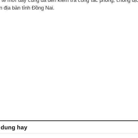
 tế mới đây cũng đã đến kiểm tra công tác phòng, chống dị
n địa bàn tỉnh Đồng Nai.
 dung hay