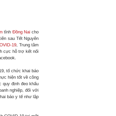
àm
tỉnh
Đồng Nai
cho
 tiên sau Tết Nguyên
OVID-19
, Trung tâm
h cực hỗ trợ kết nối
acebook.
19, tổ chức khai báo
ực hiện tốt về công
c quy định đeo khẩu
doanh nghiệp, đối với
hai báo y tế như lập