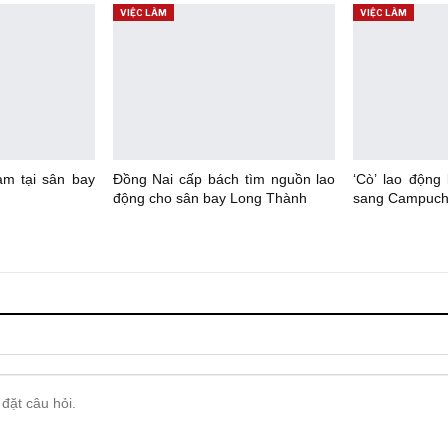
VIỆC LÀM
VIỆC LÀM
àm tại sân bay
Đồng Nai cấp bách tìm nguồn lao
‘Cò’ lao động
động cho sân bay Long Thành
sang Campuch