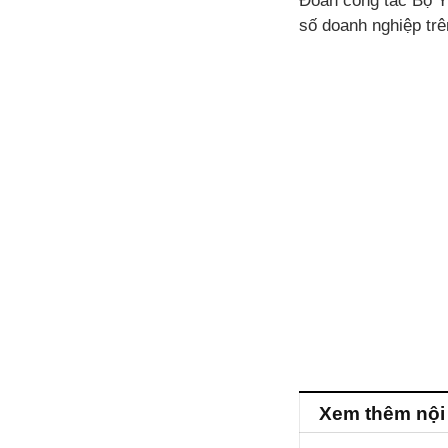
Đoàn công tác Bộ Y
số doanh nghiệp trê
Xem thêm nội