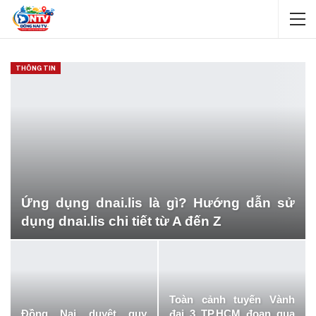
THÔNG TIN
Ứng dụng dnai.lis là gì? Hướng dẫn sử
dụng dnai.lis chi tiết từ A đến Z
Toàn cảnh tuyến Vành
Đồng Nai duyệt quy
đai 3 TP.HCM đoạn qua