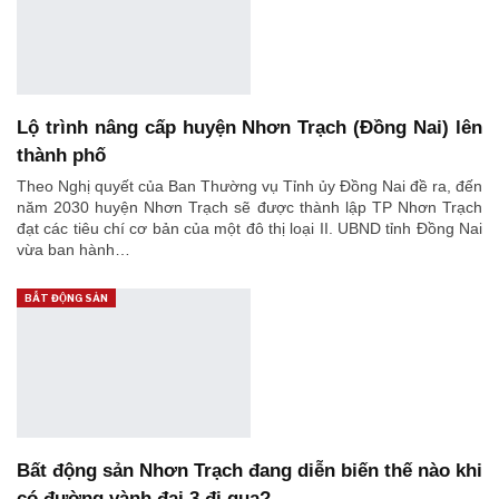
Lộ trình nâng cấp huyện Nhơn Trạch (Đồng Nai) lên
thành phố
Theo Nghị quyết của Ban Thường vụ Tỉnh ủy Đồng Nai đề ra, đến
năm 2030 huyện Nhơn Trạch sẽ được thành lập TP Nhơn Trạch
đạt các tiêu chí cơ bản của một đô thị loại II. UBND tỉnh Đồng Nai
vừa ban hành…
BẤT ĐỘNG SẢN
Bất động sản Nhơn Trạch đang diễn biến thế nào khi
có đường vành đai 3 đi qua?