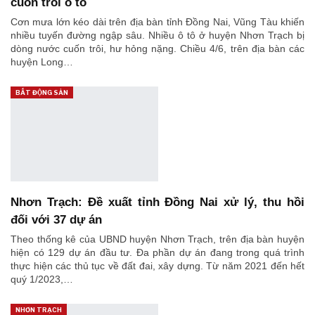
cuốn trôi ô tô
Cơn mưa lớn kéo dài trên địa bàn tỉnh Đồng Nai, Vũng Tàu khiến
nhiều tuyến đường ngập sâu. Nhiều ô tô ở huyện Nhơn Trạch bị
dòng nước cuốn trôi, hư hỏng nặng. Chiều 4/6, trên địa bàn các
huyện Long…
BẤT ĐỘNG SẢN
Nhơn Trạch: Đề xuất tỉnh Đồng Nai xử lý, thu hồi
đối với 37 dự án
Theo thống kê của UBND huyện Nhơn Trạch, trên địa bàn huyện
hiện có 129 dự án đầu tư. Đa phần dự án đang trong quá trình
thực hiện các thủ tục về đất đai, xây dựng. Từ năm 2021 đến hết
quý 1/2023,…
NHƠN TRẠCH