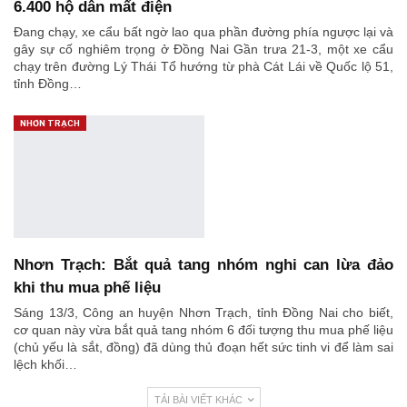
6.400 hộ dân mất điện
Đang chạy, xe cẩu bất ngờ lao qua phần đường phía ngược lại và
gây sự cố nghiêm trọng ở Đồng Nai Gần trưa 21-3, một xe cẩu
chạy trên đường Lý Thái Tổ hướng từ phà Cát Lái về Quốc lộ 51,
tỉnh Đồng…
NHƠN TRẠCH
Nhơn Trạch: Bắt quả tang nhóm nghi can lừa đảo
khi thu mua phế liệu
Sáng 13/3, Công an huyện Nhơn Trạch, tỉnh Đồng Nai cho biết,
cơ quan này vừa bắt quả tang nhóm 6 đối tượng thu mua phế liệu
(chủ yếu là sắt, đồng) đã dùng thủ đoạn hết sức tinh vi để làm sai
lệch khối…
TẢI BÀI VIẾT KHÁC