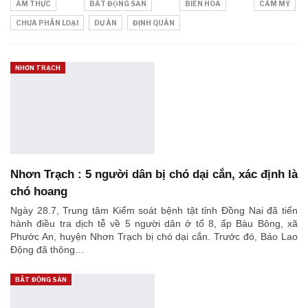
ẨM THỰC
BẤT ĐỘNG SẢN
BIÊN HÒA
CẨM MỸ
CHƯA PHÂN LOẠI
DỰ ÁN
ĐỊNH QUÁN
NHƠN TRẠCH
Nhơn Trạch : 5 người dân bị chó dại cắn, xác định là
chó hoang
Ngày 28.7, Trung tâm Kiểm soát bệnh tật tỉnh Đồng Nai đã tiến
hành điều tra dịch tễ về 5 người dân ở tổ 8, ấp Bàu Bông, xã
Phước An, huyện Nhơn Trạch bị chó dại cắn. Trước đó, Báo Lao
Động đã thông…
BẤT ĐỘNG SẢN