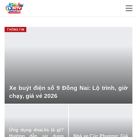
THÔNG TIN
Xe buýt điện số 9 Đồng Nai: Lộ trình, giờ
chạy, giá vé 2026
Ứng dụng dnai.lis là gì?
Hướng dẫn sử dụng
Nhà xe Cúc Phương: Giá