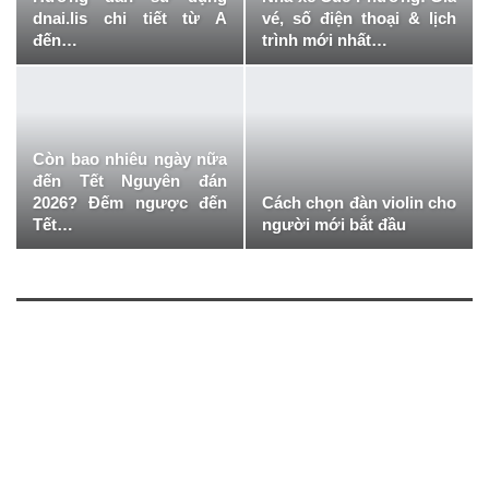
dnai.lis chi tiết từ A
vé, số điện thoại & lịch
đến…
trình mới nhất…
Còn bao nhiêu ngày nữa
đến Tết Nguyên đán
2026? Đếm ngược đến
Cách chọn đàn violin cho
Tết…
người mới bắt đầu