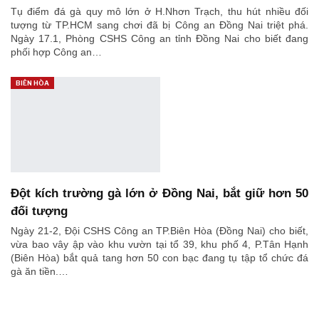
Tụ điểm đá gà quy mô lớn ở H.Nhơn Trạch, thu hút nhiều đối
tượng từ TP.HCM sang chơi đã bị Công an Đồng Nai triệt phá.
Ngày 17.1, Phòng CSHS Công an tỉnh Đồng Nai cho biết đang
phối hợp Công an…
BIÊN HÒA
Đột kích trường gà lớn ở Đồng Nai, bắt giữ hơn 50
đối tượng
Ngày 21-2, Đội CSHS Công an TP.Biên Hòa (Đồng Nai) cho biết,
vừa bao vây ập vào khu vườn tại tổ 39, khu phố 4, P.Tân Hạnh
(Biên Hòa) bắt quả tang hơn 50 con bạc đang tụ tập tổ chức đá
gà ăn tiền.…