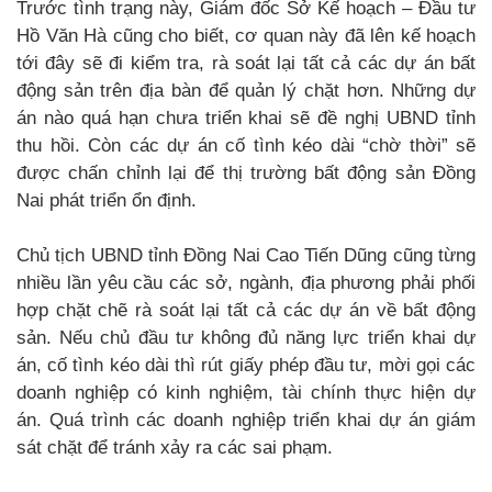
Trước tình trạng này, Giám đốc Sở Kế hoạch – Đầu tư
Hồ Văn Hà cũng cho biết, cơ quan này đã lên kế hoạch
tới đây sẽ đi kiểm tra, rà soát lại tất cả các dự án bất
động sản trên địa bàn để quản lý chặt hơn. Những dự
án nào quá hạn chưa triển khai sẽ đề nghị UBND tỉnh
thu hồi. Còn các dự án cố tình kéo dài “chờ thời” sẽ
được chấn chỉnh lại để thị trường bất động sản Đồng
Nai phát triển ổn định.
Chủ tịch UBND tỉnh Đồng Nai Cao Tiến Dũng cũng từng
nhiều lần yêu cầu các sở, ngành, địa phương phải phối
hợp chặt chẽ rà soát lại tất cả các dự án về bất động
sản. Nếu chủ đầu tư không đủ năng lực triển khai dự
án, cố tình kéo dài thì rút giấy phép đầu tư, mời gọi các
doanh nghiệp có kinh nghiệm, tài chính thực hiện dự
án. Quá trình các doanh nghiệp triển khai dự án giám
sát chặt để tránh xảy ra các sai phạm.