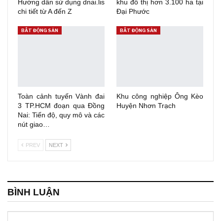
Hướng dẫn sử dụng dnai.lis
khu đô thị hơn 3.100 ha tại
chi tiết từ A đến Z
Đại Phước
BẤT ĐỘNG SẢN
BẤT ĐỘNG SẢN
Toàn cảnh tuyến Vành đai
Khu công nghiệp Ông Kèo
3 TP.HCM đoạn qua Đồng
Huyện Nhơn Trạch
Nai: Tiến độ, quy mô và các
nút giao…
PREV
NEXT
BÌNH LUẬN