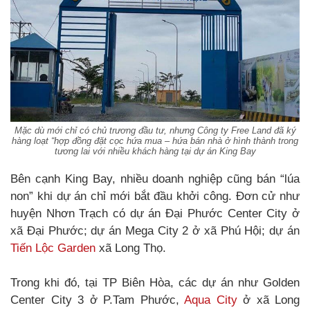
Mặc dù mới chỉ có chủ trương đầu tư, nhưng Công ty Free Land đã ký
hàng loạt “hợp đồng đặt cọc hứa mua – hứa bán nhà ở hình thành trong
tương lai với nhiều khách hàng tại dự án King Bay
Bên cạnh King Bay, nhiều doanh nghiệp cũng bán “lúa
non” khi dự án chỉ mới bắt đầu khởi công. Đơn cử như
huyện Nhơn Trạch có dự án Đại Phước Center City ở
xã Đại Phước; dự án Mega City 2 ở xã Phú Hội; dự án
Tiến Lộc Garden
xã Long Thọ.
Trong khi đó, tại TP Biên Hòa, các dự án như Golden
Center City 3 ở P.Tam Phước,
Aqua City
ở xã Long