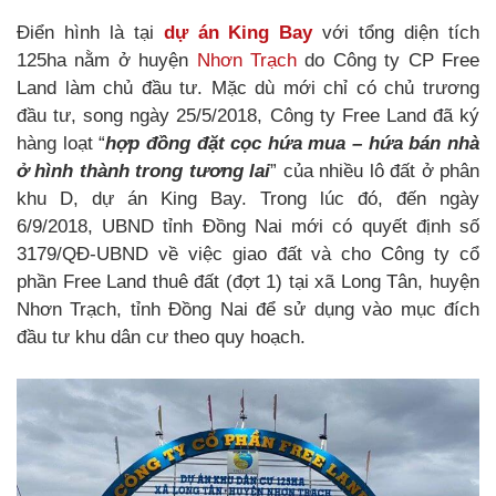
Điển hình là tại
dự án King Bay
với tổng diện tích
125ha nằm ở huyện
Nhơn Trạch
do Công ty CP Free
Land làm chủ đầu tư. Mặc dù mới chỉ có chủ trương
đầu tư, song ngày 25/5/2018, Công ty Free Land đã ký
hàng loạt “
hợp đồng đặt cọc hứa mua – hứa bán nhà
ở hình thành trong tương lai
” của nhiều lô đất ở phân
khu D, dự án King Bay. Trong lúc đó, đến ngày
6/9/2018, UBND tỉnh Đồng Nai mới có quyết định số
3179/QĐ-UBND về việc giao đất và cho Công ty cổ
phần Free Land thuê đất (đợt 1) tại xã Long Tân, huyện
Nhơn Trạch, tỉnh Đồng Nai để sử dụng vào mục đích
đầu tư khu dân cư theo quy hoạch.