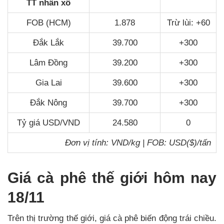
TT nhân xô
FOB (HCM)
1.878
Trừ lùi: +60
Đắk Lắk
39.700
+300
Lâm Đồng
39.200
+300
Gia Lai
39.600
+300
Đắk Nông
39.700
+300
Tỷ giá USD/VND
24.580
0
Đơn vị tính: VND/kg | FOB: USD($)/tấn
Giá cà phê thế giới hôm nay
18/11
Trên thị trường thế giới, giá cà phê biến động trái chiều.