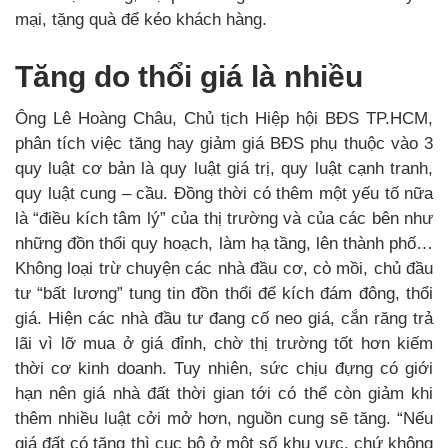
mại, tặng quà để kéo khách hàng.
Tăng do thổi giá là nhiều
Ông Lê Hoàng Châu, Chủ tịch Hiệp hội BĐS TP.HCM,
phân tích việc tăng hay giảm giá BĐS phụ thuộc vào 3
quy luật cơ bản là quy luật giá trị, quy luật cạnh tranh,
quy luật cung – cầu. Đồng thời có thêm một yếu tố nữa
là “điều kích tâm lý” của thị trường và của các bên như
những đồn thổi quy hoạch, làm hạ tầng, lên thành phố…
Không loại trừ chuyện các nhà đầu cơ, cò mồi, chủ đầu
tư “bất lương” tung tin đồn thổi để kích đám đông, thổi
giá. Hiện các nhà đầu tư đang cố neo giá, cắn răng trả
lãi vì lỡ mua ở giá đỉnh, chờ thị trường tốt hơn kiếm
thời cơ kinh doanh. Tuy nhiên, sức chịu đựng có giới
hạn nên giá nhà đất thời gian tới có thể còn giảm khi
thêm nhiều luật cởi mở hơn, nguồn cung sẽ tăng. “Nếu
giá đất có tăng thì cục bộ ở một số khu vực, chứ không