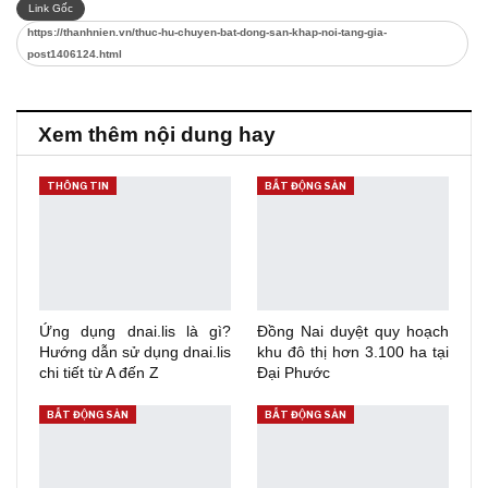
Link Gốc
https://thanhnien.vn/thuc-hu-chuyen-bat-dong-san-khap-noi-tang-gia-
post1406124.html
Xem thêm nội dung hay
THÔNG TIN
BẤT ĐỘNG SẢN
Ứng dụng dnai.lis là gì?
Đồng Nai duyệt quy hoạch
Hướng dẫn sử dụng dnai.lis
khu đô thị hơn 3.100 ha tại
chi tiết từ A đến Z
Đại Phước
BẤT ĐỘNG SẢN
BẤT ĐỘNG SẢN