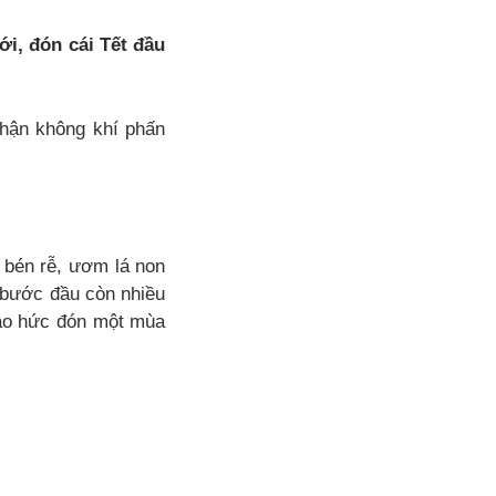
i, đón cái Tết đầu
nhận không khí phấn
ã bén rễ, ươm lá non
 bước đầu còn nhiều
háo hức đón một mùa