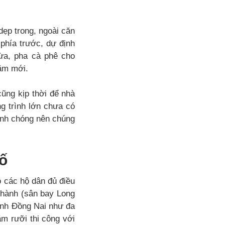
dẹp trong, ngoài căn
phía trước, dự định
ừa, pha cà phê cho
ăm mới.
cũng kịp thời để nhà
g trình lớn chưa có
hanh chóng nên chúng
ố
o các hộ dân đủ điều
Thành (sân bay Long
ỉnh Đồng Nai như đa
m rưỡi thi công với