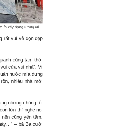
c lo xây dựng tương lai
g rất vui vẻ dọn dẹp
uanh cũng tạm thời
vui cửa vui nhà”. Vì
 quán nước mía dựng
rộn, nhiều nhà mới
ang nhưng chúng tôi
con lớn thì nghe nói
ề nên cũng yên tâm.
 này…” – bà Ba cười