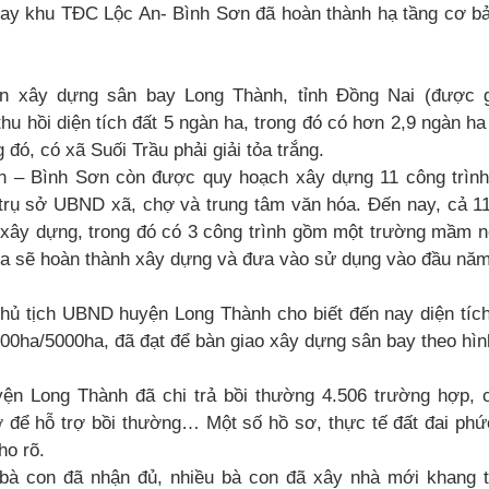
nay khu TĐC Lộc An- Bình Sơn đã hoàn thành hạ tầng cơ b
n xây dựng sân bay Long Thành, tỉnh Đồng Nai (được gi
hu hồi diện tích đất 5 ngàn ha, trong đó có hơn 2,9 ngàn ha
 đó, có xã Suối Trầu phải giải tỏa trắng.
 – Bình Sơn còn được quy hoạch xây dựng 11 công trình 
trụ sở UBND xã, chợ và trung tâm văn hóa. Đến nay, cả 11
xây dựng, trong đó có 3 công trình gồm một trường mầm 
óa sẽ hoàn thành xây dựng và đưa vào sử dụng vào đầu năm
hủ tịch UBND huyện Long Thành cho biết đến nay diện tích 
00ha/5000ha, đã đạt để bàn giao xây dựng sân bay theo hìn
n Long Thành đã chi trả bồi thường 4.506 trường hợp, 
 để hỗ trợ bồi thường… Một số hồ sơ, thực tế đất đai phức
ho rõ.
bà con đã nhận đủ, nhiều bà con đã xây nhà mới khang t