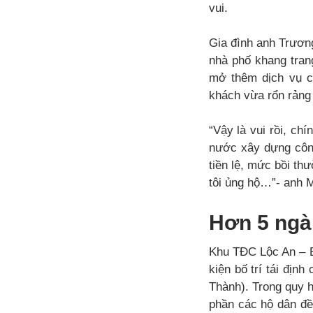
vui.
Gia đình anh Trương
nhà phố khang tran
mở thêm dịch vụ c
khách vừa rổn rảng
“Vậy là vui rồi, ch
nước xây dựng công
tiền lệ, mức bồi th
tôi ủng hộ…”- anh M
Hơn 5 ngà
Khu TĐC Lộc An – Bì
kiện bố trí tái đị
Thành). Trong quy 
phần các hộ dân đề