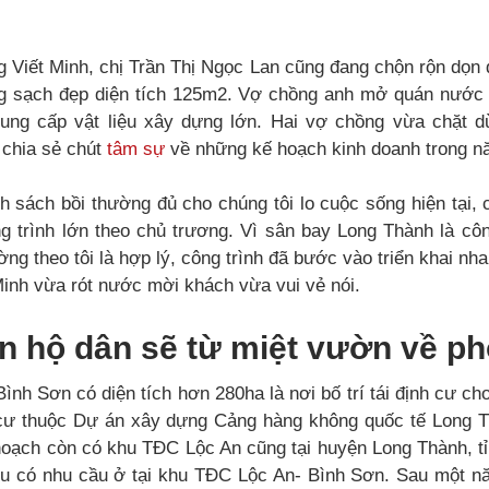
 Viết Minh, chị Trần Thị Ngọc Lan cũng đang chộn rộn dọn 
g sạch đẹp diện tích 125m2. Vợ chồng anh mở quán nước 
ung cấp vật liệu xây dựng lớn. Hai vợ chồng vừa chặt d
 chia sẻ chút
tâm sự
về những kế hoạch kinh doanh trong n
ính sách bồi thường đủ cho chúng tôi lo cuộc sống hiện tại, 
 trình lớn theo chủ trương. Vì sân bay Long Thành là côn
ường theo tôi là hợp lý, công trình đã bước vào triển khai n
inh vừa rót nước mời khách vừa vui vẻ nói.
n hộ dân sẽ từ miệt vườn về ph
nh Sơn có diện tích hơn 280ha là nơi bố trí tái định cư ch
nh cư thuộc Dự án xây dựng Cảng hàng không quốc tế Long 
hoạch còn có khu TĐC Lộc An cũng tại huyện Long Thành, t
u có nhu cầu ở tại khu TĐC Lộc An- Bình Sơn. Sau một nă