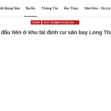
ất Động Sản
Dự Án
Thông Tin
Ẩm Thực
Văn Hóa – Du Lị
DỰ ÁN
KHU TÁI ĐỊNH CƯ LỘC AN - BÌNH SƠN
 đầu tiên ở khu tái định cư sân bay Long T