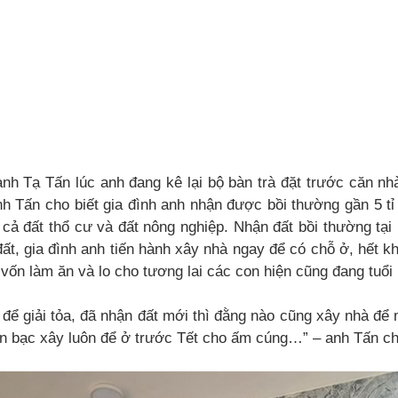
anh Tạ Tấn lúc anh đang kê lại bộ bàn trà đặt trước căn n
nh Tấn cho biết gia đình anh nhận được bồi thường gần 5 t
 cả đất thổ cư và đất nông nghiệp. Nhận đất bồi thường tại 
ất, gia đình anh tiến hành xây nhà ngay để có chỗ ở, hết kh
 vốn làm ăn và lo cho tương lai các con hiện cũng đang tuổi 
 để giải tỏa, đã nhận đất mới thì đằng nào cũng xây nhà để
àn bạc xây luôn để ở trước Tết cho ấm cúng…” – anh Tấn ch