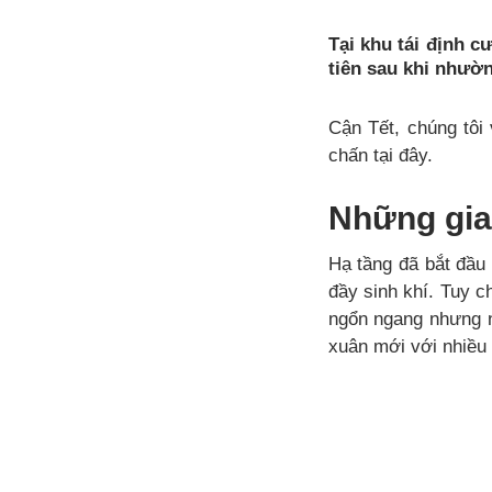
Tại khu tái định c
tiên sau khi nhườ
Cận Tết, chúng tôi
chấn tại đây.
Những gia
Hạ tầng đã bắt đầu 
đầy sinh khí. Tuy 
ngổn ngang nhưng n
xuân mới với nhiều 