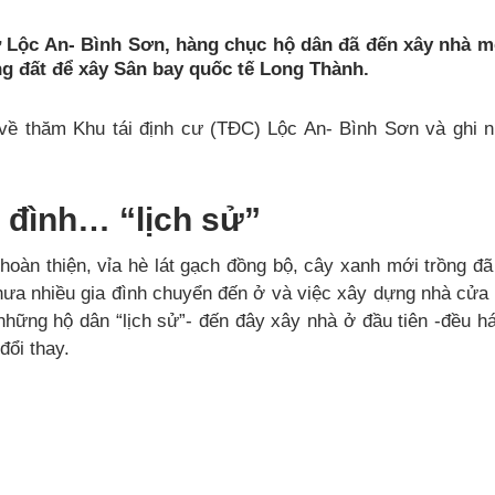
ư Lộc An- Bình Sơn, hàng chục hộ dân đã đến xây nhà mớ
ng đất để xây Sân bay quốc tế Long Thành.
 về thăm Khu tái định cư (TĐC) Lộc An- Bình Sơn và ghi 
 đình… “lịch sử”
hoàn thiện, vỉa hè lát gạch đồng bộ, cây xanh mới trồng đ
chưa nhiều gia đình chuyển đến ở và việc xây dựng nhà cửa
hững hộ dân “lịch sử”- đến đây xây nhà ở đầu tiên -đều 
đổi thay.