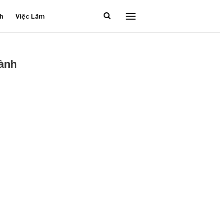
ch
Việc Làm
hành