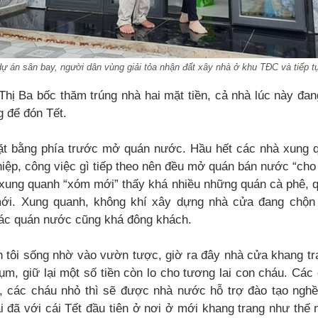
 án sân bay, người dân vùng giải tỏa nhận đất xây nhà ở khu TĐC và tiếp tụ
hị Ba bốc thăm trúng nhà hai mặt tiền, cả nhà lúc này đan
 để đón Tết.
t bằng phía trước mở quán nước. Hầu hết các nhà xung q
ệp, công việc gì tiếp theo nên đều mở quán bán nước “cho 
 xung quanh “xóm mới” thấy khá nhiều những quán cà phê,
mới. Xung quanh, không khí xây dựng nhà cửa đang chộn 
ác quán nước cũng khá đông khách.
h tôi sống nhờ vào vườn tược, giờ ra đây nhà cửa khang tr
ụm, giữ lại một số tiền còn lo cho tương lai con cháu. Các 
, các cháu nhỏ thì sẽ được nhà nước hỗ trợ đào tạo ngh
i đã với cái Tết đầu tiên ở nơi ở mới khang trang như thế