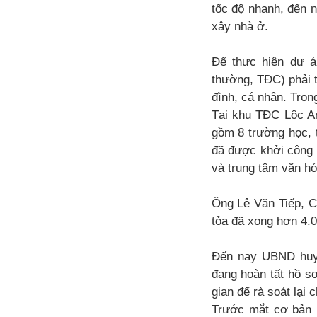
tốc độ nhanh, đến 
xây nhà ở.
Để thực hiện dự á
thường, TĐC) phải t
đình, cá nhân. Trong
Tại khu TĐC Lộc An
gồm 8 trường học, 
đã được khởi công 
và trung tâm văn h
Ông Lê Văn Tiếp, C
tỏa đã xong hơn 4.0
Đến nay UBND huyệ
đang hoàn tất hồ sơ
gian để rà soát lại c
Trước mắt cơ bản 