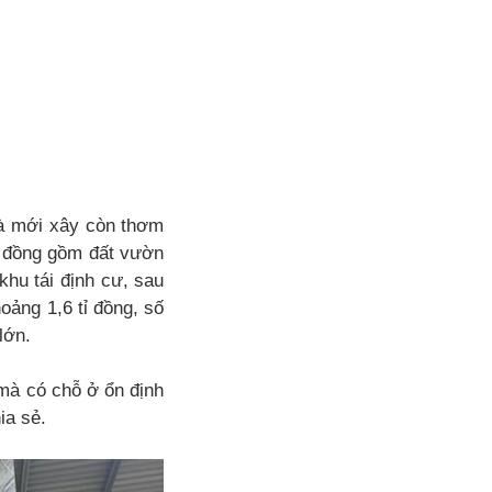
hà mới xây còn thơm
ỉ đồng gồm đất vườn
khu tái định cư, sau
oảng 1,6 tỉ đồng, số
lớn.
 mà có chỗ ở ổn định
ia sẻ.