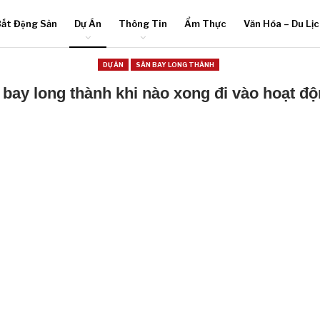
ất Động Sản
Dự Án
Thông Tin
Ẩm Thực
Văn Hóa – Du Lị
DỰ ÁN
SÂN BAY LONG THÀNH
 bay long thành khi nào xong đi vào hoạt độ