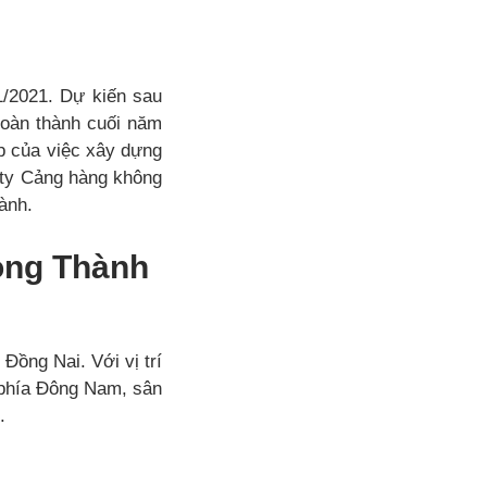
1/2021. Dự kiến sau
 hoàn thành cuối năm
p của việc xây dựng
g ty Cảng hàng không
ành.
ong Thành
ồng Nai. Với vị trí
phía Đông Nam, sân
.