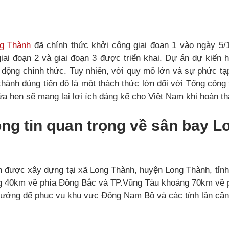
g Thành
đã chính thức khởi công giai đoạn 1 vào ngày 5/
giai đoạn 2 và giai đoạn 3 được triển khai. Dự án dự kiến
 động chính thức. Tuy nhiên, với quy mô lớn và sự phức tạ
thành đúng tiến độ là một thách thức lớn đối với Tổng côn
 hẹn sẽ mang lại lợi ích đáng kể cho Việt Nam khi hoàn th
ng tin quan trọng về sân bay L
được xây dựng tại xã Long Thành, huyện Long Thành, tỉnh Đ
 40km về phía Đông Bắc và TP.Vũng Tàu khoảng 70km về 
ý tưởng để phục vụ khu vực Đông Nam Bộ và các tỉnh lân cận