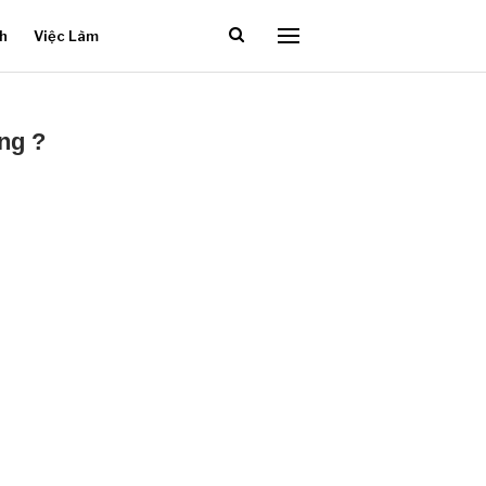
ch
Việc Làm
ng ?