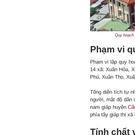
Quy hoạch 
Phạm vi q
Phạm vi lập quy ho
14 xã: Xuân Hòa, 
Phú, Xuân Thọ, Xuâ
Tổng diện tích tự 
người, mật độ dân 
nam giáp huyện
Cẩ
phía tây giáp thị x
Tính chất