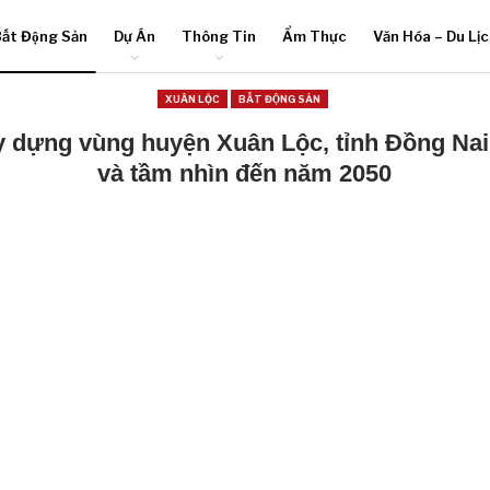
ất Động Sản
Dự Án
Thông Tin
Ẩm Thực
Văn Hóa – Du Lị
XUÂN LỘC
BẤT ĐỘNG SẢN
 dựng vùng huyện Xuân Lộc, tỉnh Đồng Na
và tầm nhìn đến năm 2050