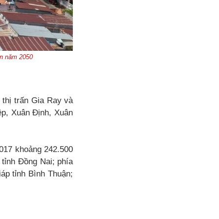
ến năm 2050
thị trấn Gia Ray và
p, Xuân Định, Xuân
2017 khoảng 242.500
, tỉnh Đồng Nai; phía
iáp tỉnh Bình Thuận;