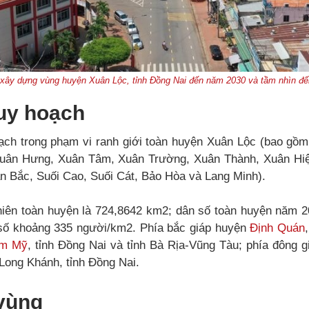
xây dựng vùng huyện Xuân Lộc, tỉnh Đồng Nai đến năm 2030 và tầm nhìn đ
uy hoạch
ạch trong phạm vi ranh giới toàn huyện Xuân Lộc (bao gồm 
Xuân Hưng, Xuân Tâm, Xuân Trường, Xuân Thành, Xuân Hiệ
n Bắc, Suối Cao, Suối Cát, Bảo Hòa và Lang Minh).
nhiên toàn huyện là 724,8642 km2; dân số toàn huyện năm 
số khoảng 335 người/km2. Phía bắc giáp huyện
Định Quán
m Mỹ
, tỉnh Đồng Nai và tỉnh Bà Rịa-Vũng Tàu; phía đông g
ã Long Khánh, tỉnh Đồng Nai.
 vùng