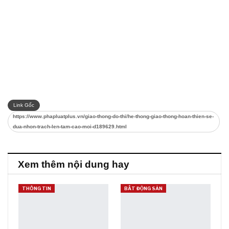
Link Gốc
https://www.phapluatplus.vn/giao-thong-do-thi/he-thong-giao-thong-hoan-thien-se-
dua-nhon-trach-len-tam-cao-moi-d189629.html
Xem thêm nội dung hay
THÔNG TIN
BẤT ĐỘNG SẢN