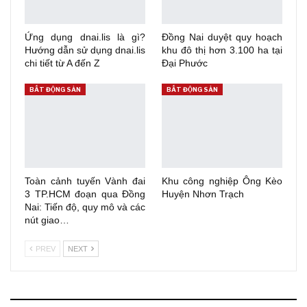
Ứng dụng dnai.lis là gì?
Đồng Nai duyệt quy hoạch
Hướng dẫn sử dụng dnai.lis
khu đô thị hơn 3.100 ha tại
chi tiết từ A đến Z
Đại Phước
BẤT ĐỘNG SẢN
BẤT ĐỘNG SẢN
Toàn cảnh tuyến Vành đai
Khu công nghiệp Ông Kèo
3 TP.HCM đoạn qua Đồng
Huyện Nhơn Trạch
Nai: Tiến độ, quy mô và các
nút giao…
PREV
NEXT