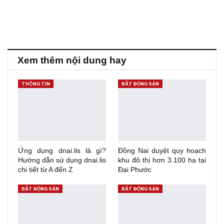
Xem thêm nội dung hay
THÔNG TIN
BẤT ĐỘNG SẢN
Ứng dụng dnai.lis là gì?
Đồng Nai duyệt quy hoạch
Hướng dẫn sử dụng dnai.lis
khu đô thị hơn 3.100 ha tại
chi tiết từ A đến Z
Đại Phước
BẤT ĐỘNG SẢN
BẤT ĐỘNG SẢN