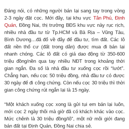
Đáng nói, có những người bán lại sang tay trong vòng
2-3 ngày đặt cọc. Mới đây, tại khu vực
Tân Phú
,
Định
Quán
, Đồng Nai, thị trường BĐS khu vực này rục rịch,
nhiều nhà đầu tư từ Tp.HCM và Bà Rịa – Vũng Tàu,
Bình Dương…đã đổ về đây để đầu tư, tìm đất. Các lô
đất nền thổ cư (đất trong dân) được mua đi bán lại
nhanh chóng. Các lô đất có giá dao động từ 350-600
triệu đồng/nền qua tay nhiều NĐT trong khoảng thời
gian ngắn. Đa số là nhà đầu tư xuống cọc rồi “lướt”.
Chẳng hạn, nếu cọc 50 triệu đồng, nhà đầu tư có được
30 ngày để đi công chứng. Còn nếu cọc 30 triệu thì thời
gian công chứng rút ngắn lại là 15 ngày.
“Một khách xuống cọc xong là gửi tụi em bán lại luôn,
mới cọc 2 ngày thôi mà giờ đã có khách khác vào cọc.
Mức chênh là 30 triệu đồng/lô”, một nữ môi giới đang
bán đất tại Định Quán, Đồng Nai chia sẻ.