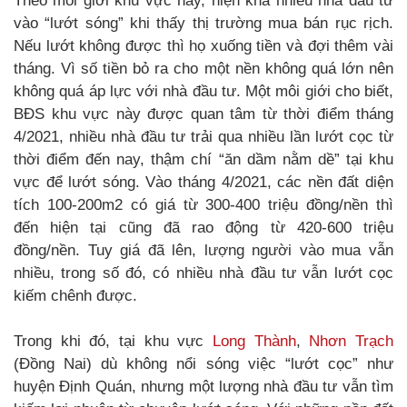
Theo môi giới khu vực này, hiện khá nhiều nhà đầu tư
vào “lướt sóng” khi thấy thị trường mua bán rục rịch.
Nếu lướt không được thì họ xuống tiền và đợi thêm vài
tháng. Vì số tiền bỏ ra cho một nền không quá lớn nên
không quá áp lực với nhà đầu tư. Một môi giới cho biết,
BĐS khu vực này được quan tâm từ thời điểm tháng
4/2021, nhiều nhà đầu tư trải qua nhiều lần lướt cọc từ
thời điểm đến nay, thậm chí “ăn dầm nằm dề” tại khu
vực để lướt sóng. Vào tháng 4/2021, các nền đất diện
tích 100-200m2 có giá từ 300-400 triệu đồng/nền thì
đến hiện tại cũng đã rao động từ 420-600 triệu
đồng/nền. Tuy giá đã lên, lượng người vào mua vẫn
nhiều, trong số đó, có nhiều nhà đầu tư vẫn lướt cọc
kiếm chênh được.
Trong khi đó, tại khu vực
Long Thành
,
Nhơn Trạch
(Đồng Nai) dù không nổi sóng việc “lướt cọc” như
huyện Định Quán, nhưng một lượng nhà đầu tư vẫn tìm