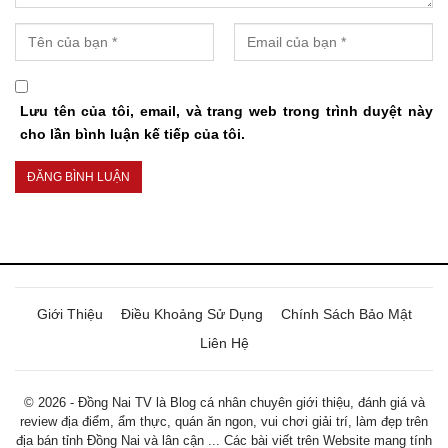
Lưu tên của tôi, email, và trang web trong trình duyệt này
cho lần bình luận kế tiếp của tôi.
Giới Thiệu
Điều Khoảng Sử Dụng
Chính Sách Bảo Mật
Liên Hệ
© 2026 - Đồng Nai TV là Blog cá nhân chuyên giới thiệu, đánh giá và
review địa điểm, ẩm thực, quán ăn ngon, vui chơi giải trí, làm đẹp trên
địa bán tỉnh Đồng Nai và lân cận ... Các bài viết trên Website mang tính