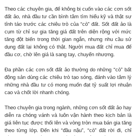
Theo các chuyên gia, để không bị cuốn vào các cơn sốt
đất ảo, nhà đầu tư cần bình tâm tìm hiểu kỹ và thật sự
tỉnh táo trước các chiêu trò của “cò” đất. Sốt đất ảo là
cụm từ chỉ sự gia tăng giá đất trên diện rộng với mức
tăng đột biến trong thời gian ngắn, nhưng nhu cầu sử
dụng đất lại không có thật. Người mua đất chỉ mua để
đầu cơ, chờ lên giá là sang tay, chuyển nhượng.
Đa phần các cơn sốt đất ảo thường do những “cò” bất
động sản dùng các chiêu trò tạo sóng, đánh vào tâm lý
những nhà đầu tư có mong muốn đạt tỷ suất lợi nhuận
cao và chốt lời nhanh chóng.
Theo chuyên gia trong ngành, những cơn sốt đất ảo hay
diễn ra chóng vánh và luôn vận hành theo kịch bản là
giá liên tục được thổi lên và vòng tròn mua bán gia tăng
theo từng lớp. Đến khi “đầu nậu”, “cò” đất rời đi, chỉ