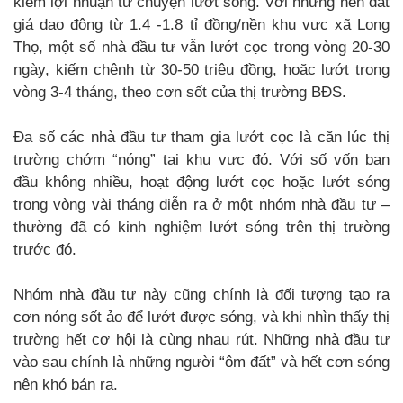
kiếm lợi nhuận từ chuyện lướt sóng. Với những nền đất
giá dao động từ 1.4 -1.8 tỉ đồng/nền khu vực xã Long
Thọ, một số nhà đầu tư vẫn lướt cọc trong vòng 20-30
ngày, kiếm chênh từ 30-50 triệu đồng, hoặc lướt trong
vòng 3-4 tháng, theo cơn sốt của thị trường BĐS.
Đa số các nhà đầu tư tham gia lướt cọc là căn lúc thị
trường chớm “nóng” tại khu vực đó. Với số vốn ban
đầu không nhiều, hoạt động lướt cọc hoặc lướt sóng
trong vòng vài tháng diễn ra ở một nhóm nhà đầu tư –
thường đã có kinh nghiệm lướt sóng trên thị trường
trước đó.
Nhóm nhà đầu tư này cũng chính là đối tượng tạo ra
cơn nóng sốt ảo để lướt được sóng, và khi nhìn thấy thị
trường hết cơ hội là cùng nhau rút. Những nhà đầu tư
vào sau chính là những người “ôm đất” và hết cơn sóng
nên khó bán ra.