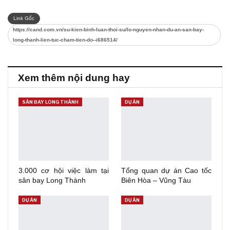
Link Gốc
https://cand.com.vn/su-kien-binh-luan-thoi-su/lo-nguyen-nhan-du-an-san-bay-
long-thanh-lien-tuc-cham-tien-do--i686514/
Xem thêm nội dung hay
SÂN BAY LONG THÀNH
DỰ ÁN
3.000 cơ hội việc làm tại
Tổng quan dự án Cao tốc
sân bay Long Thành
Biên Hòa – Vũng Tàu
DỰ ÁN
DỰ ÁN