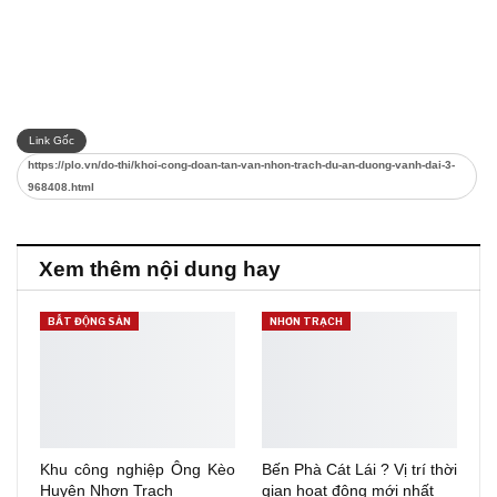
Link Gốc
https://plo.vn/do-thi/khoi-cong-doan-tan-van-nhon-trach-du-an-duong-vanh-dai-3-
968408.html
Xem thêm nội dung hay
BẤT ĐỘNG SẢN
NHƠN TRẠCH
Khu công nghiệp Ông Kèo
Bến Phà Cát Lái ? Vị trí thời
Huyện Nhơn Trạch
gian hoạt động mới nhất