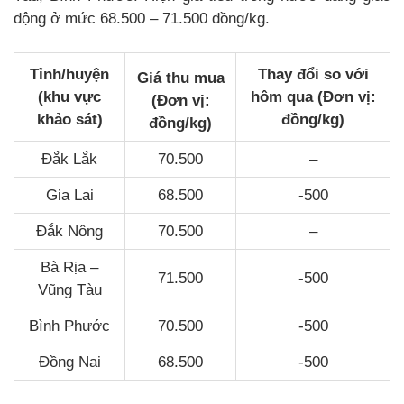
động ở mức 68.500 – 71.500 đồng/kg.
Tỉnh/huyện
Thay đổi so với
Giá thu mua
(khu vực
hôm qua (Đơn vị:
(Đơn vị:
khảo sát)
đồng/kg)
đồng/kg)
Đắk Lắk
70.500
–
Gia Lai
68.500
-500
Đắk Nông
70.500
–
Bà Rịa –
71.500
-500
Vũng Tàu
Bình Phước
70.500
-500
Đồng Nai
68.500
-500