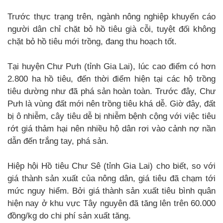
Trước thực trạng trên, ngành nông nghiệp khuyến cáo
người dân chỉ chặt bỏ hồ tiêu già cỗi, tuyệt đối không
chặt bỏ hồ tiêu mới trồng, đang thu hoạch tốt.
Tại huyện Chư Pưh (tỉnh Gia Lai), lúc cao điểm có hơn
2.800 ha hồ tiêu, đến thời điểm hiện tại các hộ trồng
tiêu dường như đã phá sản hoàn toàn. Trước đây, Chư
Pưh là vùng đất mới nên trồng tiêu khá dễ. Giờ đây, đất
bị ô nhiễm, cây tiêu dễ bị nhiễm bệnh cộng với việc tiêu
rớt giá thảm hại nên nhiều hộ dân rơi vào cảnh nợ nần
dẫn đến trắng tay, phá sản.
Hiệp hội Hồ tiêu Chư Sê (tỉnh Gia Lai) cho biết, so với
giá thành sản xuất của nông dân, giá tiêu đã chạm tới
mức nguy hiểm. Bởi giá thành sản xuất tiêu bình quân
hiện nay ở khu vực Tây nguyên đã tăng lên trên 60.000
đồng/kg do chi phí sản xuất tăng.