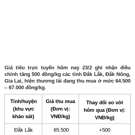
Giá tiêu trực tuyến hôm nay 23/2 ghi nhận điều
chỉnh tăng 500 đồng/kg các tỉnh Đắk Lắk, Đắk Nông,
Gia Lai, hiện thương lái đang thu mua ở mức 64.500
– 67.000 đồng/kg.
Tỉnh/huyện
Giá thu mua
Thay đổi so với
(khu vực
(Đơn vị:
hôm qua (Đơn vị:
khảo sát)
VNĐ/kg)
VNĐ/kg)
Đắk Lắk
65.500
+500