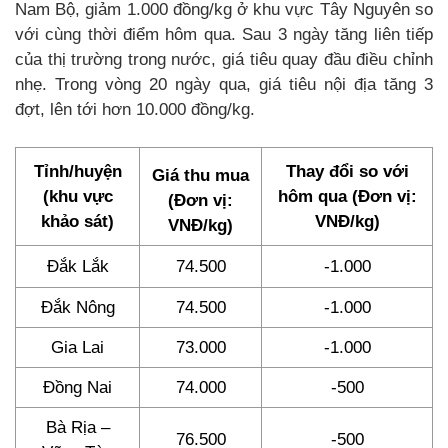
Nam Bộ, giảm 1.000 đồng/kg ở khu vực Tây Nguyên so
với cùng thời điểm hôm qua. Sau 3 ngày tăng liên tiếp
của thị trường trong nước, giá tiêu quay đầu điều chỉnh
nhẹ. Trong vòng 20 ngày qua, giá tiêu nội địa tăng 3
đợt, lên tới hơn 10.000 đồng/kg.
Tỉnh/huyện
Thay đổi so với
Giá thu mua
(khu vực
hôm qua (Đơn vị:
(Đơn vị:
khảo sát)
VNĐ/kg)
VNĐ/kg)
Đắk Lắk
74.500
-1.000
Đắk Nông
74.500
-1.000
Gia Lai
73.000
-1.000
Đồng Nai
74.000
-500
Bà Rịa –
76.500
-500