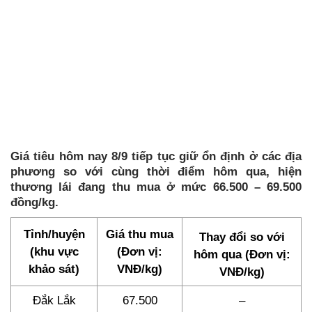
Giá tiêu hôm nay 8/9 tiếp tục giữ ổn định ở các địa
phương so với cùng thời điểm hôm qua, hiện
thương lái đang thu mua ở mức 66.500 – 69.500
đồng/kg.
Tỉnh/huyện
Giá thu mua
Thay đổi so với
(khu vực
(Đơn vị:
hôm qua (Đơn vị:
khảo sát)
VNĐ/kg)
VNĐ/kg)
Đắk Lắk
67.500
–