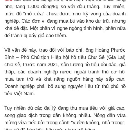
nhẹ, tăng 1.000 đồng/kg so với đầu tháng. Tuy nhiên,
mức độ “mở cửa” chưa được như kỳ vọng của doanh
nghiệp. Các đơn vị đang mua bù vào kho dự trữ, nhưng
khá dè dặt. Một phần vì nghe ngóng tình hình, phần nữa
để tránh bị đẩy giá cao thêm.
Về vấn đề này, trao đổi với báo chí, ông Hoàng Phước
Bính – Phó Chủ tịch Hiệp hội hồ tiêu Chư Sê (Gia Lai)
chia sẻ, trước năm 2021, sản lượng hồ tiêu dồi dào, giá
thấp, các doanh nghiệp nước ngoài tranh thủ cơ hội
mua tạm trữ và khả năng nguồn hàng này sắp cạn.
Doanh nghiệp phải bổ sung nguyên liệu từ thủ phủ hồ
tiêu Việt Nam.
Tuy nhiên dù các đại lý đang thu mua tiêu với giá cao,
song giao dịch trong dân không nhiều. Nông dân vừa
mừng vừa tiếc bởi trong cảnh “vườn không, nhà trống”,
tiêu cũ đã bán hết, tiêu mới chưa trổ bông.