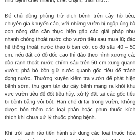
như bệnh chết nhanh, chết chậm, thán thư…
Để chủ động phòng trừ dịch bệnh trên cây hồ tiêu,
chuyên gia khuyến cáo, với những vườn bị ngập úng bà
con nông dân cần thực hiện gấp các giải pháp như
nhanh chóng thoát nước cho vườn tiêu sau mưa lũ; đào
hệ thống thoát nước theo ô bàn cờ, có độ sâu 40 – 50
cm, nếu đất có độ dốc cao thì đào theo hình xương cá;
đào rãnh thoát nước chính sâu trên 50 cm xung quanh
vườn; phá bỏ bồn giữ nước quanh gốc tiêu để tránh
đọng nước. Thường xuyên kiểm tra vườn để phát hiện
bệnh sớm, thu gom tàn dư cây bệnh mang ra khỏi khu
vực vườn tiêu để đốt tiêu hủy, xử lý đất tại các gốc tiêu
bị bệnh bằng vôi bột. Hạn chế đi lại trong vườn, không
được bón thêm các loại phân hoặc phun thuốc kích
thích khi chưa xử lý thuốc phòng bệnh.
Khi trời tạnh ráo tiến hành sử dụng các loại thuốc hóa