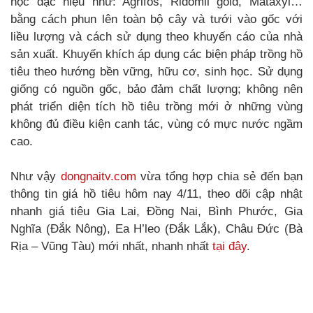
học đặc hiệu như: Agrifos, Ridomil gold, Mataxyl…
bằng cách phun lên toàn bộ cây và tưới vào gốc với
liều lượng và cách sử dụng theo khuyến cáo của nhà
sản xuất. Khuyến khích áp dụng các biện pháp trồng hồ
tiêu theo hướng bền vững, hữu cơ, sinh học. Sử dụng
giống có nguồn gốc, bảo đảm chất lượng; không nên
phát triển diện tích hồ tiêu trồng mới ở những vùng
không đủ điều kiện canh tác, vùng có mực nước ngầm
cao.
Như vậy
dongnaitv.com
vừa tổng hợp chia sẻ đến bạn
thông tin giá hồ tiêu hôm nay 4/11, theo dõi cập nhật
nhanh giá tiêu Gia Lai, Đồng Nai, Bình Phước, Gia
Nghĩa (Đắk Nông), Ea H’leo (Đắk Lắk), Châu Đức (Bà
Rịa – Vũng Tàu) mới nhất, nhanh nhất
tại đây
.