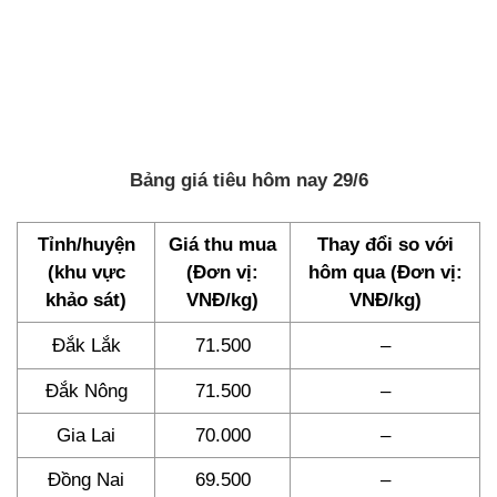
Bảng giá tiêu hôm nay 29/6
Tỉnh/huyện
Giá thu mua
Thay đổi so với
(khu vực
(Đơn vị:
hôm qua (Đơn vị:
khảo sát)
VNĐ/kg)
VNĐ/kg)
Đắk Lắk
71.500
–
Đắk Nông
71.500
–
Gia Lai
70.000
–
Đồng Nai
69.500
–