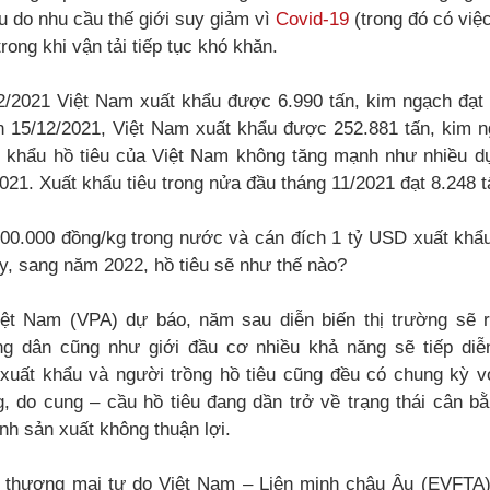
u do nhu cầu thế giới suy giảm vì
Covid-19
(trong đó có việ
ong khi vận tải tiếp tục khó khăn.
2/2021 Việt Nam xuất khẩu được 6.990 tấn, kim ngạch đạt 
n 15/12/2021, Việt Nam xuất khẩu được 252.881 tấn, kim ng
khẩu hồ tiêu của Việt Nam không tăng mạnh như nhiều dự
021. Xuất khẩu tiêu trong nửa đầu tháng 11/2021 đạt 8.248 tấ
100.000 đồng/kg trong nước và cán đích 1 tỷ USD xuất khẩ
y, sang năm 2022, hồ tiêu sẽ như thế nào?
iệt Nam (VPA) dự báo, năm sau diễn biến thị trường sẽ 
ng dân cũng như giới đầu cơ nhiều khả năng sẽ tiếp diễ
 xuất khẩu và người trồng hồ tiêu cũng đều có chung kỳ v
g, do cung – cầu hồ tiêu đang dần trở về trạng thái cân b
ình sản xuất không thuận lợi.
h thương mại tự do Việt Nam – Liên minh châu Âu (EVFTA)