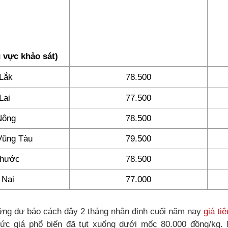
 vực khảo sát)
Lắk
78.500
Lai
77.500
Nông
78.500
Vũng Tàu
79.500
Phước
78.500
 Nai
77.000
ững dự báo cách đây 2 tháng nhận định cuối năm nay
giá tiê
mức giá phổ biến đã tụt xuống dưới mốc 80.000 đồng/kg.