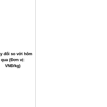
y đổi so với hôm
qua (Đơn vị:
VNĐ/kg)