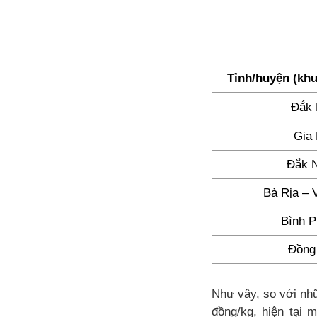
Tỉnh/huyện (khu
Đắk 
Gia 
Đắk 
Bà Rịa – 
Bình 
Đồng
Như vậy, so với nh
đồng/kg, hiện tại 