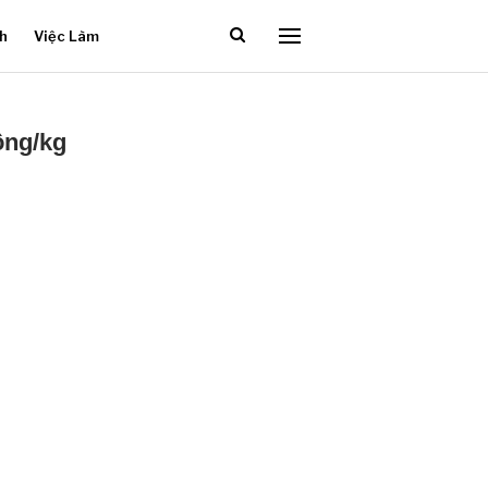
ch
Việc Làm
ồng/kg