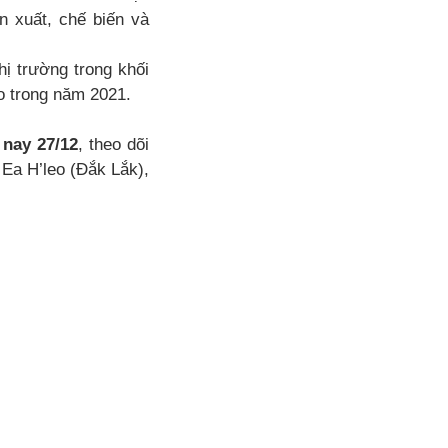
n xuất, chế biến và
hị trường trong khối
 trong năm 2021.
 nay 27/12
, theo dõi
 Ea H’leo (Đắk Lắk),