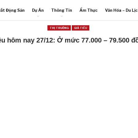
ất Động Sản
Dự Án
Thông Tin
Ẩm Thực
Văn Hóa – Du Lị
THỊ TRƯỜNG
GIÁ TIÊU
iêu hôm nay 27/12: Ở mức 77.000 – 79.500 đ