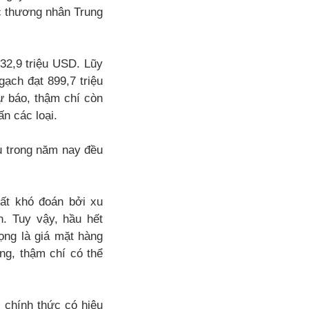
c thương nhân Trung
32,9 triệu USD. Lũy
ạch đạt 899,7 triệu
 báo, thậm chí còn
n các loại.
u trong năm nay đều
rất khó đoán bởi xu
n. Tuy vậy, hầu hết
ọng là giá mặt hàng
ằng, thậm chí có thể
 chính thức có hiệu