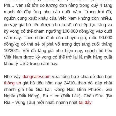
Phi… vẫn rất lớn do lượng đơn hàng trong quý 4 tăng
mạnh để đáp ứng nhu cầu cuối năm. Trong khi đó,
nguồn cung xuất khẩu của Việt Nam không còn nhiều,
do vậy giá hồ tiêu được cho là sẽ còn tiếp tục tăng và
kỳ vọng có thể chạm ngưỡng 100.000 đồng/kg vào cuối
năm nay. Theo nhận định của chuyên gia, mốc 90.000
đồng/kg có thể sẽ bị phá vỡ trong đợt tăng cuối tháng
10/2021. Với đà tăng giá như hiện nay, ngành hồ tiêu
Việt Nam được kỳ vọng có thể trở lại là mặt hàng xuất
khẩu tỷ USD trong năm nay.
Như vậy
dongnaitv.com
vừa tổng hợp chia sẻ đến bạn
thông tin
giá hồ tiêu hôm nay 24/10, theo dõi cập nhật
nhanh giá tiêu Gia Lai, Đồng Nai, Bình Phước, Gia
Nghĩa (Đắk Nông), Ea H’leo (Đắk Lắk), Châu Đức (Bà
Rịa – Vũng Tàu) mới nhất, nhanh nhất
tại đây
.