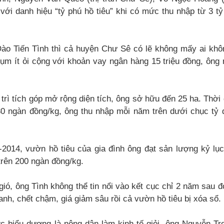
với danh hiệu “tỷ phú hồ tiêu” khi có mức thu nhập từ 3 t
ào Tiến Tình thì cả huyện Chư Sê có lẽ không mấy ai khôn
ụm ít ỏi cộng với khoản vay ngân hàng 15 triệu đồng, ông 
trì tích góp mở rộng diện tích, ông sở hữu đến 25 ha. Thời 
 ngàn đồng/kg, ông thu nhập mỗi năm trên dưới chục tỷ đ
2014, vườn hồ tiêu của gia đình ông đạt sản lượng kỷ lục,
 trên 200 ngàn đồng/kg.
ió, ông Tình không thể tin nổi vào kết cục chỉ 2 năm sau đó
hanh, chết chậm, giá giảm sâu rồi cả vườn hồ tiêu bị xóa sổ.
c biểu dương là nông dân làm kinh tế giỏi, ông Nguyễn Tr