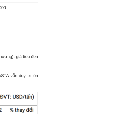
000
hương), giá tiêu đen
ASTA vẫn duy trì ổn