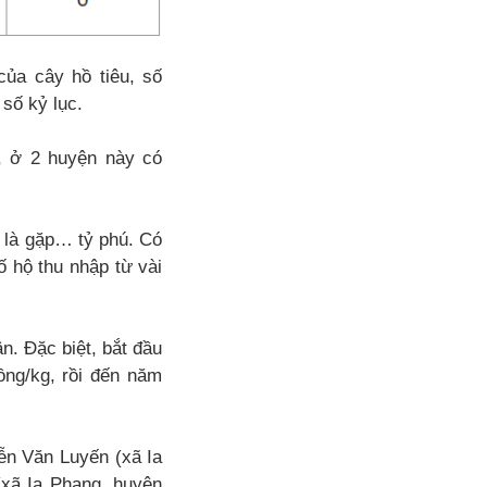
ủa cây hồ tiêu, số
số kỷ lục.
, ở 2 huyện này có
 là gặp… tỷ phú. Có
 hộ thu nhập từ vài
n. Đặc biệt, bắt đầu
ồng/kg, rồi đến năm
ễn Văn Luyến (xã Ia
(xã Ia Phang, huyện