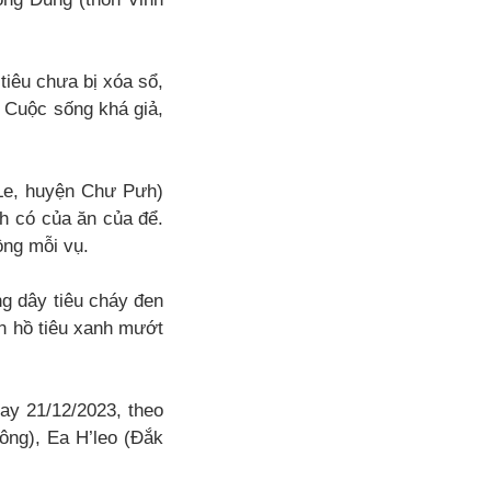
tiêu chưa bị xóa sổ,
. Cuộc sống khá giả,
 Le, huyện Chư Pưh)
nh có của ăn của để.
ồng mỗi vụ.
g dây tiêu cháy đen
ờn hồ tiêu xanh mướt
ay 21/12/2023, theo
ông), Ea H’leo (Đắk