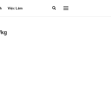
ch
Việc Làm
/kg