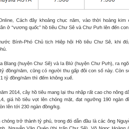
Online, Cách đây khoảng chục năm, vào thời hoàng kim c
dân ở “vương quốc” hồ tiêu Chư Sê và Chư Pưh lên đến con 
ước Bính-Phó Chủ tịch Hiệp hội Hồ tiêu Chư Sê, khi đó
phú.
Ia Blang (huyện Chư Sê) và Ia Blứ (huyện Chư Pưh), ra ngõ
tỷ đồng/năm, cũng có người thu gấp đôi con số này. Còn số
 1 tỷ đồng/năm thì đếm không xuể.
ăm 2014, cây hồ tiêu mang lại thu nhập rất cao cho nông dâ
14, giá hồ tiêu vọt lên chóng mặt, đạt ngưỡng 190 ngàn đ
òn lên tới 230 ngàn đồng/kg.
 chóng trở thành tỷ phú, trong đó dẫn đầu là các ông Nguy
ình, Nguyễn Văn Quéo (thị trấn Chư Sê), Võ Ngọc Hoàng 