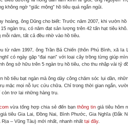
ng không ngờ “giấc mộng” hồ tiêu quá ngắn ngủi.
uy hoàng, ông Dũng cho biết: Trước năm 2007, khi vườn hồ 
 15 ngàn trụ, có năm đạt sản lượng trên 42 tấn hạt tiêu khô
g mỗi năm, tất cả đều nhờ vào hồ tiêu.
iêu từ năm 1997, ông Trần Bá Chiến (thôn Phú Bình, xã Ia
ghĩ có ngày gặp “đại nạn” với loại cây trồng từng giúp mì
nh ông sở hữu trên 5 ngàn trụ hồ tiêu, cho thu nhập vài tỷ đ
 hồ tiêu bạt ngàn mà ông dày công chăm sóc lụi dần, nhữn
trụ mặc mọi nỗ lực cứu chữa. Chỉ trong thời gian ngắn, vư
 còn trơ lại những hàng trụ.
.com
vừa tổng hợp chia sẻ đến bạn
thông tin
giá tiêu hôm n
 giá tiêu Gia Lai, Đồng Nai, Bình Phước, Gia Nghĩa (Đắk N
 Rịa – Vũng Tàu) mới nhất, nhanh nhất
tại đây
.