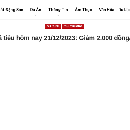
ất Động Sản
Dự Án
Thông Tin
Ẩm Thực
Văn Hóa – Du Lị
GIÁ TIÊU
THỊ TRƯỜNG
á tiêu hôm nay 21/12/2023: Giảm 2.000 đồng