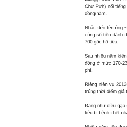
Chư Pưh) nổi tiếng 
đồng/năm.
Nhắc đến tên ông Đ
cùng số tiền dành d
700 gốc hồ tiêu.
Sau nhiều năm kiên 
động ở mức 170-230
phí.
Riêng niên vụ 2013-
trúng thời điểm giá
Đang như diều gặp g
tiêu bị bệnh chết n
Nhiều năm liền đượ