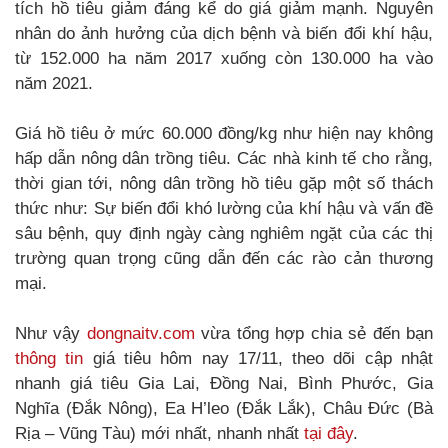
tích hồ tiêu giảm đáng kể do giá giảm mạnh. Nguyên
nhân do ảnh hưởng của dịch bệnh và biến đổi khí hậu,
từ 152.000 ha năm 2017 xuống còn 130.000 ha vào
năm 2021.
Giá hồ tiêu ở mức 60.000 đồng/kg như hiện nay không
hấp dẫn nông dân trồng tiêu. Các nhà kinh tế cho rằng,
thời gian tới, nông dân trồng hồ tiêu gặp một số thách
thức như: Sự biến đổi khó lường của khí hậu và vấn đề
sâu bệnh, quy định ngày càng nghiêm ngặt của các thị
trường quan trọng cũng dẫn đến các rào cản thương
mại.
Như vậy
dongnaitv.com
vừa tổng hợp chia sẻ đến bạn
thông tin
giá tiêu hôm nay 17/11, theo dõi cập nhật
nhanh giá tiêu Gia Lai, Đồng Nai, Bình Phước, Gia
Nghĩa (Đắk Nông), Ea H’leo (Đắk Lắk), Châu Đức (Bà
Rịa – Vũng Tàu) mới nhất, nhanh nhất
tại đây
.