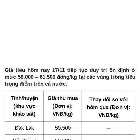
Giá tiêu hôm nay 17/11 tiếp tục duy trì ổn định ở
mức 58.000 – 61.500 đồng/kg tại các vùng trồng tiêu
trọng điểm trên cả nước.
Tỉnh/huyện
Giá thu mua
Thay đổi so với
(khu vực
(Đơn vị:
hôm qua (Đơn vị:
khảo sát)
VNĐ/kg)
VNĐ/kg)
Đắk Lắk
59.500
–