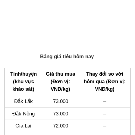
Bảng giá tiêu hôm nay
Tỉnh/huyện
Giá thu mua
Thay đổi so với
(khu vực
(Đơn vị:
hôm qua (Đơn vị:
khảo sát)
VNĐ/kg)
VNĐ/kg)
Đắk Lắk
73.000
–
Đắk Nông
73.000
–
Gia Lai
72.000
–