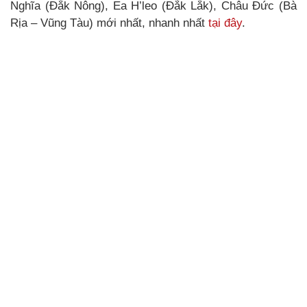
Nghĩa (Đắk Nông), Ea H’leo (Đắk Lắk), Châu Đức (Bà
Rịa – Vũng Tàu) mới nhất, nhanh nhất
tại đây
.