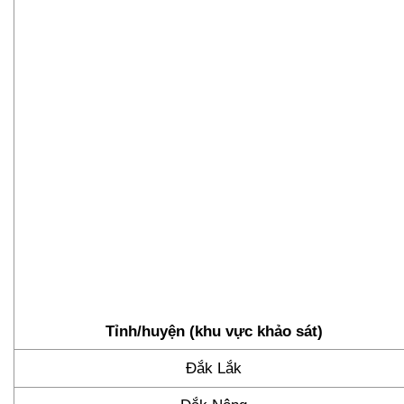
Tỉnh/huyện (khu vực khảo sát)
Đắk Lắk