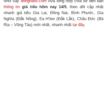
Như vậy
dongnaitv.com
vừa tổng hợp chia sẻ đến bạn
thông tin
giá tiêu hôm nay 14/5
, theo dõi cập nhật
nhanh giá tiêu Gia Lai, Đồng Nai, Bình Phước, Gia
Nghĩa (Đắk Nông), Ea H’leo (Đắk Lắk), Châu Đức (Bà
Rịa – Vũng Tàu) mới nhất, nhanh nhất
tại đây
.