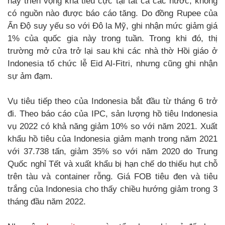
này triển vọng khá tiêu cực tại tất cả các nước, không
có nguồn nào được báo cáo tăng. Do đồng Rupee của
Ấn Độ suy yếu so với Đô la Mỹ, ghi nhận mức giảm giá
1% của quốc gia này trong tuần. Trong khi đó, thị
trường mở cửa trở lại sau khi các nhà thờ Hồi giáo ở
Indonesia tổ chức lễ Eid Al-Fitri, nhưng cũng ghi nhận
sự ảm đạm.
Vụ tiêu tiếp theo của Indonesia bắt đầu từ tháng 6 trở
đi. Theo báo cáo của IPC, sản lượng hồ tiêu Indonesia
vụ 2022 có khả năng giảm 10% so với năm 2021. Xuất
khẩu hồ tiêu của Indonesia giảm mạnh trong năm 2021
với 37.738 tấn, giảm 35% so với năm 2020 do Trung
Quốc nghỉ Tết và xuất khẩu bị hạn chế do thiếu hụt chỗ
trên tàu và container rỗng. Giá FOB tiêu đen và tiêu
trắng của Indonesia cho thấy chiều hướng giảm trong 3
tháng đầu năm 2022.