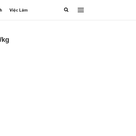
ch
Việc Làm
/kg