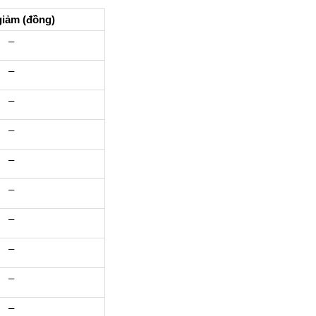
giảm (đồng)
–
–
–
–
–
–
–
–
–
–