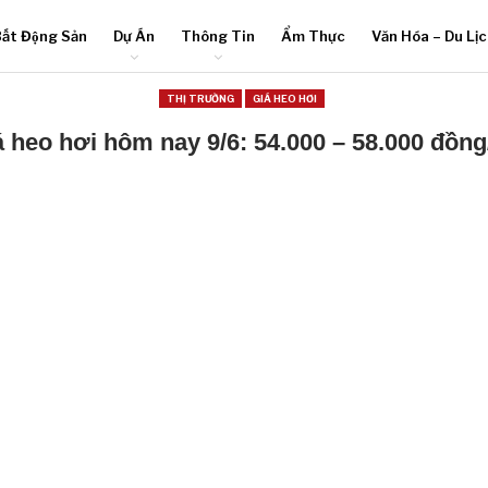
ất Động Sản
Dự Án
Thông Tin
Ẩm Thực
Văn Hóa – Du Lị
THỊ TRƯỜNG
GIÁ HEO HƠI
á heo hơi hôm nay 9/6: 54.000 – 58.000 đồng