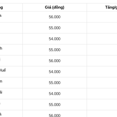
ng
Giá (đồng)
Tăng/
a
56.000
55.000
54.000
h
55.000
ị
56.000
Huế
54.000
m
55.000
i
54.000
h
55.000
à
56.000