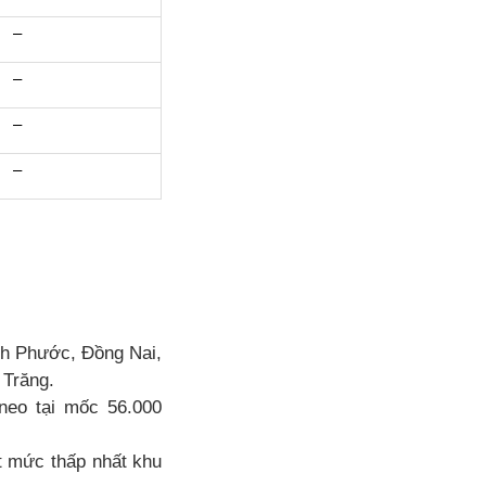
–
–
–
–
nh Phước, Đồng Nai,
 Trăng.
neo tại mốc 56.000
ạt mức thấp nhất khu