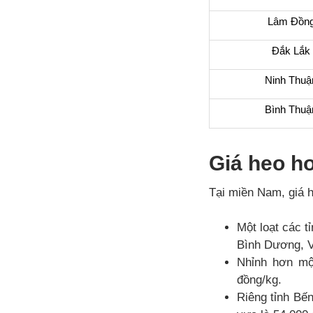
Lâm Đồn
Đắk Lắk
Ninh Thuậ
Bình Thuậ
Giá heo h
Tại miền Nam, giá h
Một loạt các 
Bình Dương, V
Nhỉnh hơn mộ
đồng/kg.
Riêng tỉnh Bến