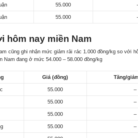
uận
55.000
uận
55.000
ơi hôm nay miền Nam
am cũng ghi nhận mức giảm rải rác 1.000 đồng/kg so với h
ền Nam đang ở mức 54.000 – 58.000 đồng/kg
ng
Giá (đồng)
Tăng/giảm
ớc
55.000
–
55.000
–
55.000
–
ng
55.000
–