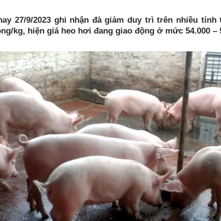
ay 27/9/2023 ghi nhận đà giảm duy trì trên nhiều tỉnh
ng/kg, hiện giá heo hơi đang giao động ở mức 54.000 – 