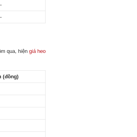
–
–
ôm qua, hiện
giá heo
 (đồng)