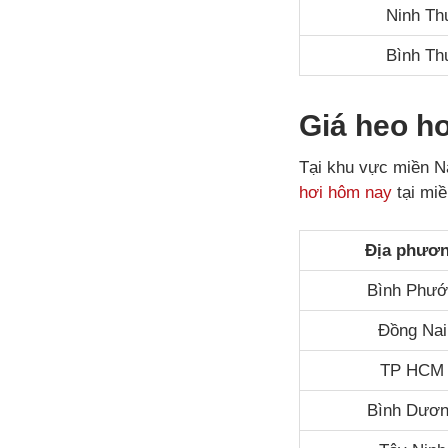
Ninh Th
Bình Th
Giá heo h
Tại khu vực miền N
hơi hôm nay
tại mi
Địa phươ
Bình Phư
Đồng Nai
TP HCM
Bình Dươ