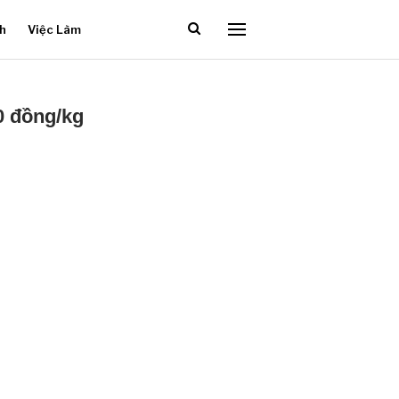
ch
Việc Làm
0 đồng/kg