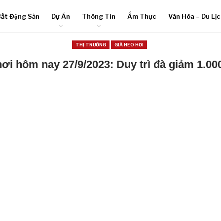
ất Động Sản
Dự Án
Thông Tin
Ẩm Thực
Văn Hóa – Du Lị
THỊ TRƯỜNG
GIÁ HEO HƠI
hơi hôm nay 27/9/2023: Duy trì đà giảm 1.00