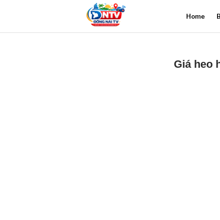
Home
B
Giá heo 