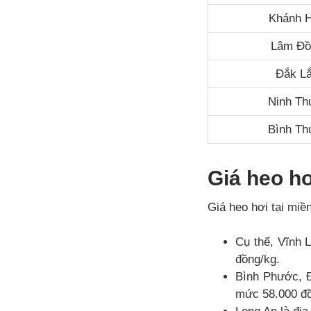
Khánh 
Lâm Đồ
Đắk L
Ninh Th
Bình Th
Giá heo h
Giá heo hơi tại miề
Cụ thể, Vĩnh 
đồng/kg.
Bình Phước, 
mức 58.000 đồ