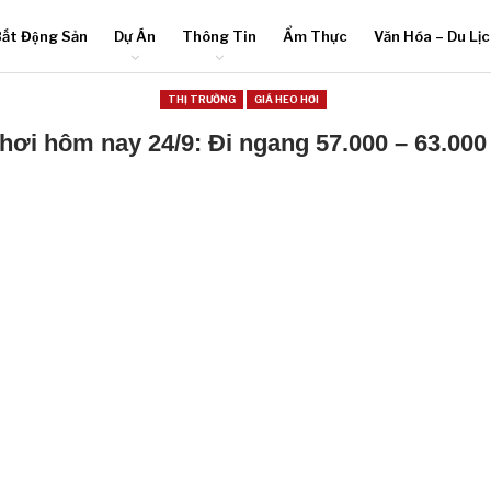
ất Động Sản
Dự Án
Thông Tin
Ẩm Thực
Văn Hóa – Du Lị
THỊ TRƯỜNG
GIÁ HEO HƠI
hơi hôm nay 24/9: Đi ngang 57.000 – 63.00