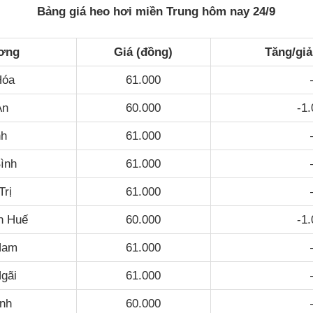
Bảng giá heo hơi miền Trung hôm nay 24/9
ơng
Giá (đồng)
Tăng/gi
Hóa
61.000
An
60.000
-1
nh
61.000
ình
61.000
Trị
61.000
n Huế
60.000
-1
Nam
61.000
gãi
61.000
ịnh
60.000