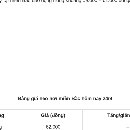
y tại miền Bắc dao động trong khoảng 59.000 – 62.000 đồng
Bảng giá heo hơi miền Bắc hôm nay 24/9
ng
Giá (đồng)
Tăng/giả
g
62.000
–