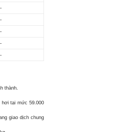
–
–
–
–
–
h thành.
 hơi tại mức 59.000
ng giao dịch chung