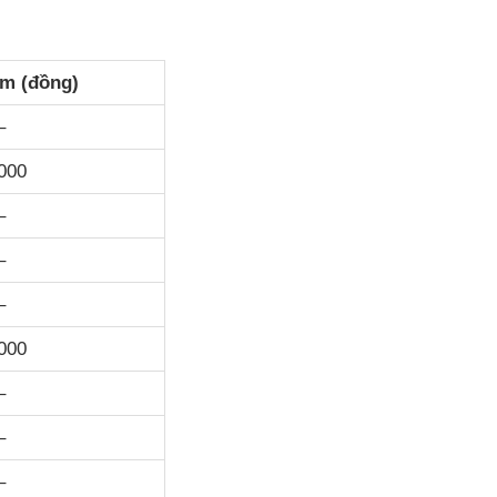
ảm (đồng)
–
.000
–
–
–
.000
–
–
–