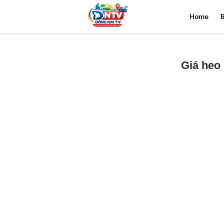
Home
B
Giá heo 