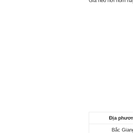
Giá heo hơi hôm na
Địa phươ
Bắc Gian