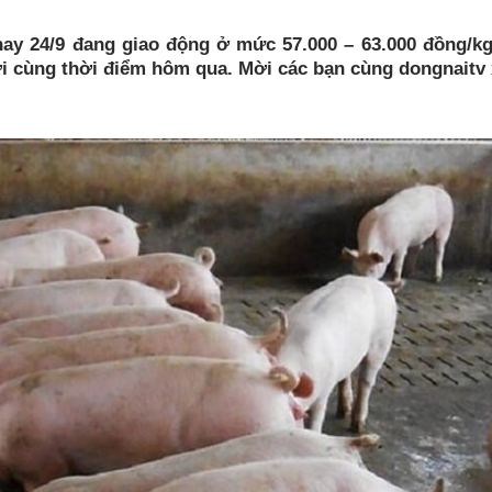
ay 24/9 đang giao động ở mức 57.000 – 63.000 đồng/kg
ới cùng thời điểm hôm qua. Mời các bạn cùng dongnaitv