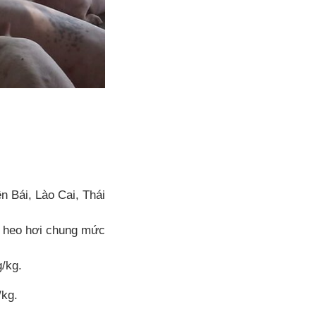
.
n Bái, Lào Cai, Thái
a heo hơi chung mức
g/kg.
/kg.