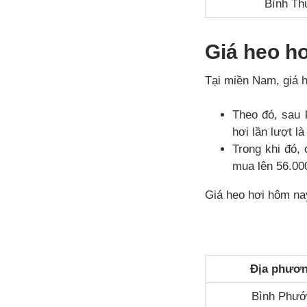
Bình Th
Giá heo h
Tại miền Nam, giá
Theo đó, sau 
hơi lần lượt l
Trong khi đó,
mua lên 56.000
Giá heo hơi hôm na
Địa phươ
Bình Phư