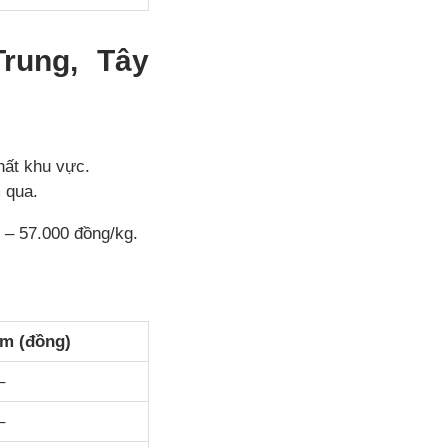
rung, Tây
hất khu vực.
 qua.
 – 57.000 đồng/kg.
ảm (đồng)
–
–