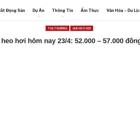
ất Động Sản
Dự Án
Thông Tin
Ẩm Thực
Văn Hóa – Du Lị
THỊ TRƯỜNG
GIÁ HEO HƠI
 heo hơi hôm nay 23/4: 52.000 – 57.000 đồn