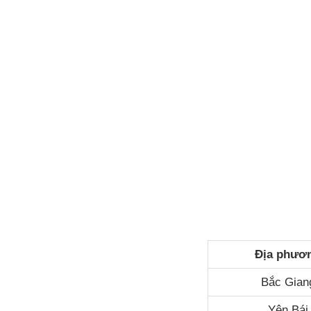
Địa phươ
Bắc Gian
Yên Bái