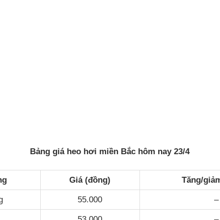
Bảng giá heo hơi miền Bắc hôm nay 23/4
ng
Giá (đồng)
Tăng/giả
g
55.000
–
53.000
–