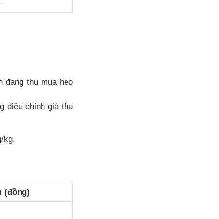
–
ện đang thu mua heo
g điều chỉnh giá thu
/kg.
 (đồng)