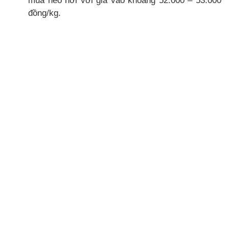
mua heo hơi với giá vào khoảng 52.000 – 53.000
đồng/kg.