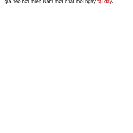
giá heo hơi miền Nam mới nhất mỗi ngày
tại đây
.