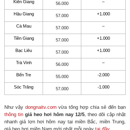
Kiên Giang
–
56.000
Hậu Giang
+1.000
57.000
Cà Mau
–
57.000
Tiền Giang
+1.000
57.000
Bạc Liêu
+1.000
57.000
Trà Vinh
–
56.000
Bến Tre
-2.000
55.000
Sóc Trăng
-1.000
57.000
Như vậy
dongnaitv.com
vừa tổng hợp chia sẻ đến bạn
thông tin
giá heo hơi hôm nay 12/5
, theo dõi cập nhật
nhanh giá lợn hơi hôm nay tại miền Bắc, miền Trung,
giá heo hơi miền Nam mới nhất mỗi ngày
tại đây
.