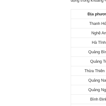
động trong khoảng 
Địa phươ
Thanh H
Nghệ A
Hà Tĩnh
Quảng Bì
Quảng Tr
Thừa Thiên
Quảng N
Quảng Ng
Bình Địn