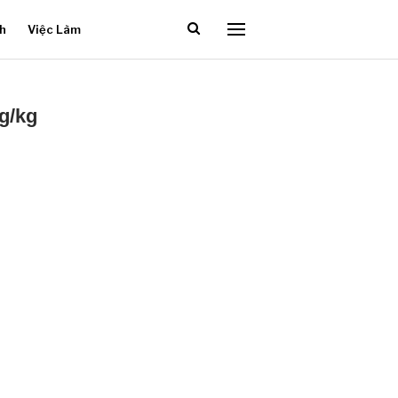
ch
Việc Làm
g/kg