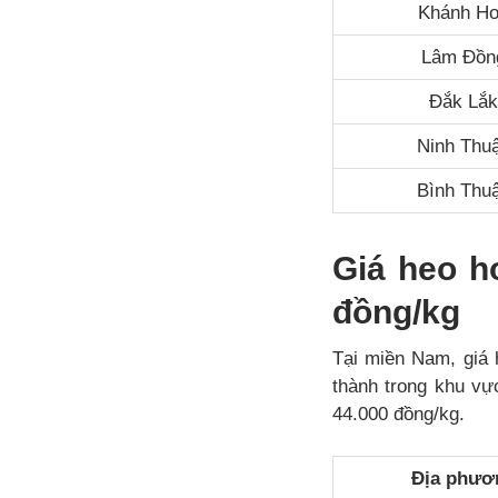
Khánh H
Lâm Đồn
Đắk Lắ
Ninh Thu
Bình Thu
Giá heo h
đồng/kg
Tại miền Nam, gia
thành trong khu vự
44.000 đồng/kg.
Địa phươ