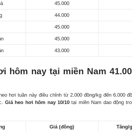
oà
45.000
g
44.000
k
45.000
ận
45.000
ận
43.000
ơi hôm nay tại miền Nam 41.00
́ heo hơi tuần này điều chỉnh từ 2.000 đồng/kg đến 6.000 đồn
c.
Giá heo hơi hôm nay 10/10
tại miền Nam dao động tro
ng
Giá (đồng)
Tăng/g