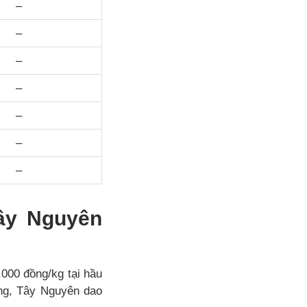
–
–
–
–
–
–
–
Tây Nguyên
000 đồng/kg tại hầu
ng, Tây Nguyên dao