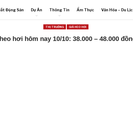
ất Động Sản
Dự Án
Thông Tin
Ẩm Thực
Văn Hóa – Du Lị
THỊ TRƯỜNG
GIÁ HEO HƠI
 heo hơi hôm nay 10/10: 38.000 – 48.000 đồn