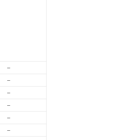
–
–
–
–
–
–