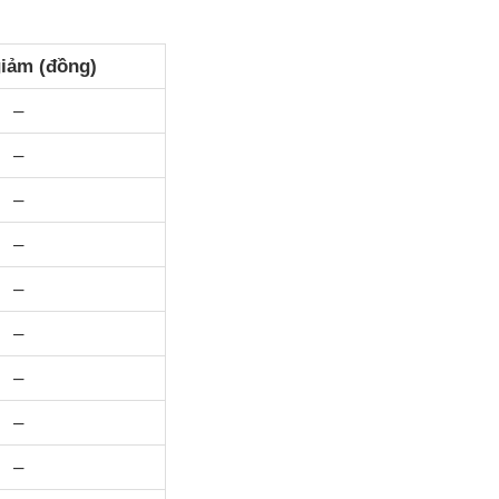
iảm (đồng)
–
–
–
–
–
–
–
–
–