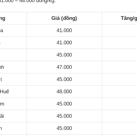
41.000 – 48.000 đồng/kg.
ng
Giá (đồng)
Tăng/g
óa
41.000
n
41.000
45.000
nh
47.000
ị
45.000
 Huế
48.000
am
45.000
ãi
45.000
h
45.000