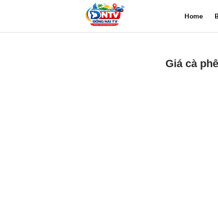
Home
B
Giá cà ph