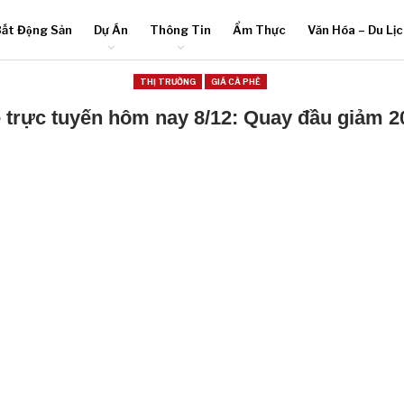
ất Động Sản
Dự Án
Thông Tin
Ẩm Thực
Văn Hóa – Du Lị
THỊ TRƯỜNG
GIÁ CÀ PHÊ
ê trực tuyến hôm nay 8/12: Quay đầu giảm 2