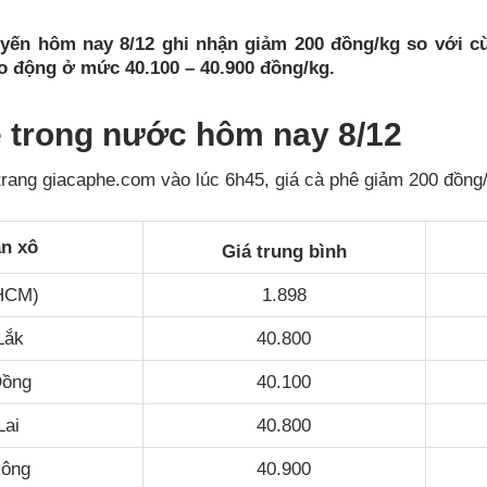
uyến hôm nay 8/12 ghi nhận giảm 200 đồng/kg so với 
ao động ở mức 40.100 – 40.900 đồng/kg.
ê trong nước hôm nay 8/12
trang giacaphe.com vào lúc 6h45, giá cà phê giảm 200 đồng
n xô
Giá trung bình
HCM)
1.898
Lắk
40.800
Đồng
40.100
Lai
40.800
Nông
40.900