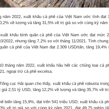
 năm 2022, xuất khẩu cà phê của Việt Nam ước tính đạt 1,5
0,2% về lượng và tăng 31,5% về trị giá so với cùng kỳ năm
 xuất khẩu bình quân cà phê của Việt Nam ước đạt mức 2
10/2022, nhưng tăng 7,2% so với tháng 11/2021. Tính chung
 quân cà phê của Việt Nam đạt 2.309 USD/tấn, tăng 19,4%
10 tháng năm 2022, xuất khẩu hầu hết các chủng loại cà p
1, ngoại trừ cà phê excelsa.
 Tổng cục Hải quan cho thấy, xuất khẩu cà phê robusta tro
trị giá 2,51 tỷ USD, tăng 12,2% về lượng và tăng 35,7% về trị
ế biến tăng 15,9%, đạt trên 541 triệu USD; xuất khẩu cà p
% về trị giá so với cùng kỳ năm 2021, đạt 49,75 nghìn tấn,