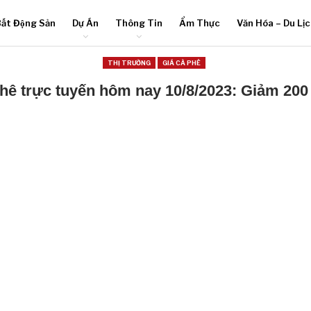
ất Động Sản
Dự Án
Thông Tin
Ẩm Thực
Văn Hóa – Du Lị
THỊ TRƯỜNG
GIÁ CÀ PHÊ
phê trực tuyến hôm nay 10/8/2023: Giảm 200