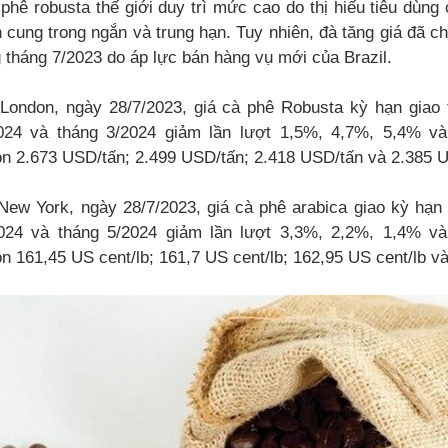
 phê robusta thế giới duy trì mức cao do thị hiếu tiêu dùng 
n cung trong ngắn và trung hạn. Tuy nhiên, đà tăng giá đã ch
 tháng 7/2023 do áp lực bán hàng vụ mới của Brazil.
 London, ngày 28/7/2023, giá cà phê Robusta kỳ hạn giao 
2024 và tháng 3/2024 giảm lần lượt 1,5%, 4,7%, 5,4% v
òn 2.673 USD/tấn; 2.499 USD/tấn; 2.418 USD/tấn và 2.385 
New York, ngày 28/7/2023, giá cà phê arabica giao kỳ hạn 
2024 và tháng 5/2024 giảm lần lượt 3,3%, 2,2%, 1,4% v
n 161,45 US cent/lb; 161,7 US cent/lb; 162,95 US cent/lb và