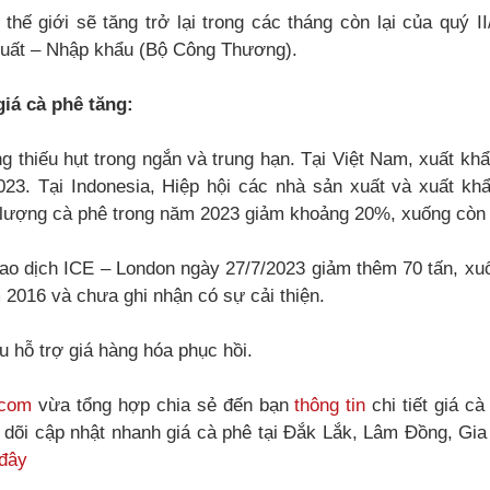
thế giới sẽ tăng trở lại trong các tháng còn lại của quý I
uất – Nhập khẩu (Bộ Công Thương).
giá cà phê tăng:
g thiếu hụt trong ngắn và trung hạn. Tại Việt Nam, xuất kh
23. Tại Indonesia, Hiệp hội các nhà sản xuất và xuất k
 lượng cà phê trong năm 2023 giảm khoảng 20%, xuống còn 9
iao dịch ICE – London ngày 27/7/2023 giảm thêm 70 tấn, xu
 2016 và chưa ghi nhận có sự cải thiện.
 hỗ trợ giá hàng hóa phục hồi.
.com
vừa tổng hợp chia sẻ đến bạn
thông tin
chi tiết giá c
o dõi cập nhật nhanh giá cà phê tại Đắk Lắk, Lâm Đồng, Gi
 đây