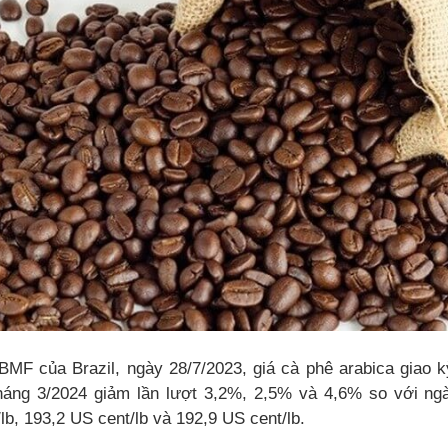
BMF của Brazil, ngày 28/7/2023, giá cà phê arabica giao k
háng 3/2024 giảm lần lượt 3,2%, 2,5% và 4,6% so với ng
b, 193,2 US cent/lb và 192,9 US cent/lb.