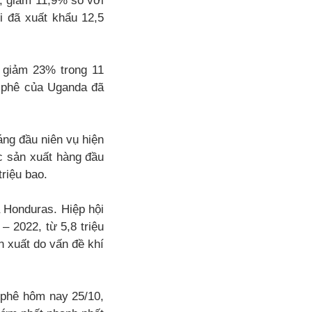
o, giảm 11,9% so với
i đã xuất khẩu 12,5
 giảm 23% trong 11
à phê của Uganda đã
ng đầu niên vụ hiện
c sản xuất hàng đầu
riệu bao.
 Honduras. Hiệp hội
– 2022, từ 5,8 triệu
n xuất do vấn đề khí
à phê hôm nay 25/10,