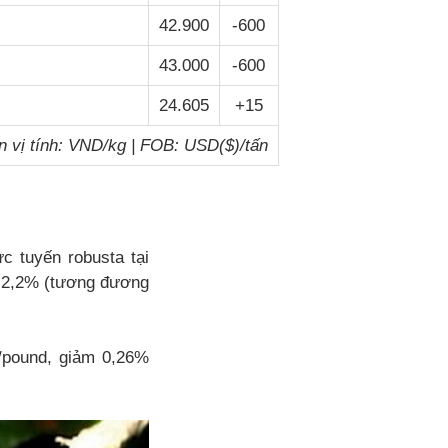
42.900
-600
43.000
-600
24.605
+15
 vị tính: VND/kg | FOB: USD($)/tấn
ực tuyến robusta tại
m 2,2% (tương đương
/pound, giảm 0,26%