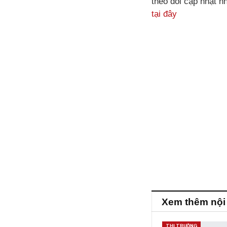
theo dõi cập nhật n
tại đây
Xem thêm nội
THỊ TRƯỜNG