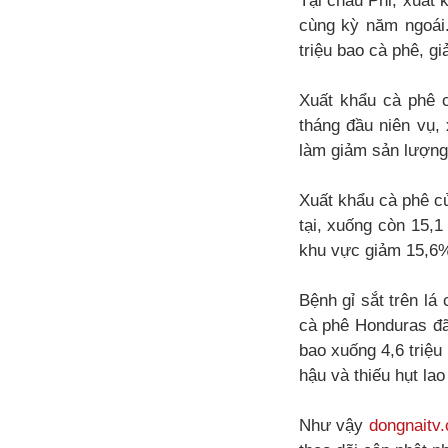
Tại châu Phi, xuất 
cùng kỳ năm ngoái.
triệu bao cà phê, g
Xuất khẩu cà phê 
tháng đầu niên vụ,
làm giảm sản lượng
Xuất khẩu cà phê c
tại, xuống còn 15,
khu vực giảm 15,6% 
Bệnh gỉ sắt trên l
cà phê Honduras đã 
bao xuống 4,6 triệu
hậu và thiếu hụt lao
Như vậy
dongnaitv