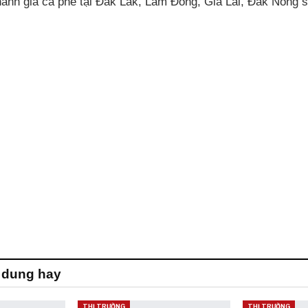
hanh giá cà phê tại Đắk Lắk, Lâm Đồng, Gia Lai, Đắk Nông 
 dung hay
THỊ TRƯỜNG
THỊ TRƯỜNG