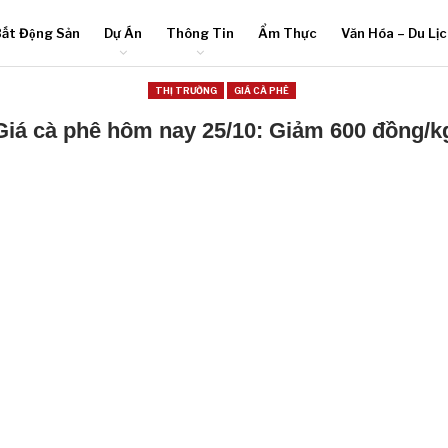
ất Động Sản
Dự Án
Thông Tin
Ẩm Thực
Văn Hóa – Du Lị
THỊ TRƯỜNG
GIÁ CÀ PHÊ
Giá cà phê hôm nay 25/10: Giảm 600 đồng/k