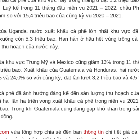
khẩu cà phê của khu vực này trong tháng 8 đạt 1,2 triệu ba
 Luỹ kế trong 11 tháng đầu niên vụ 2021 – 2022, châu Ph
iảm so với 15,4 triệu bao của cùng kỳ vụ 2020 – 2021.
của Uganda, nước xuất khẩu cà phê lớn nhất khu vực đã
 xuống còn 5,3 triệu bao. Hạn hán ở hầu hết vùng trồng c
 thu hoạch của nước này.
ủa khu vực Trung Mỹ và Mexico cũng giảm 13% trong 11 thá
1 triệu bao. Xuất khẩu của Guatemala và Honduras, hai nướ
và 24,0% so với cùng kỳ, đạt lần lượt 3,2 triệu bao và 4,5 t
á cà phê đã ảnh hưởng đáng kể đến sản lượng thu hoạch của
hai lần hạ triển vọng xuất khẩu cà phê trong niên vụ 2021 
 bao. Trong khi Guatemala cũng đang gặp khó khăn trong sả
 động.
.com
vừa tổng hợp chia sẻ đến bạn
thông tin
chi tiết giá c