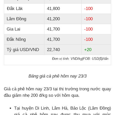
Đắk Lăk
41,800
-100
Lâm Đồng
41,200
-100
Gia Lai
41,700
-100
Đắk Nông
41,700
-100
Tỷ giá USD/VND
22,740
+20
Đơn vị tính: VND/kg
|
FOB: USD($)/tấn
Bảng giá cà phê hôm nay 23/3
Giá cà phê hôm nay 23/3 tại thị trường trong nước quay
đầu giảm nhẹ 200 đ/kg so với hôm qua.
Tại huyện Di Linh, Lâm Hà, Bảo Lộc (Lâm Đồng)
giá cà phê hôm nay được thu mua với mức