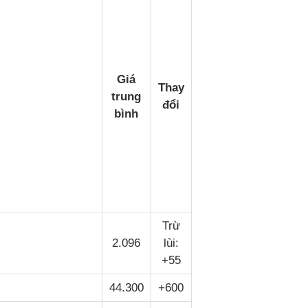
Giá
Thay
trung
đổi
bình
Trừ
2.096
lùi:
+55
44.300
+600