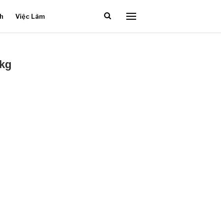
ch
Việc Làm
/kg