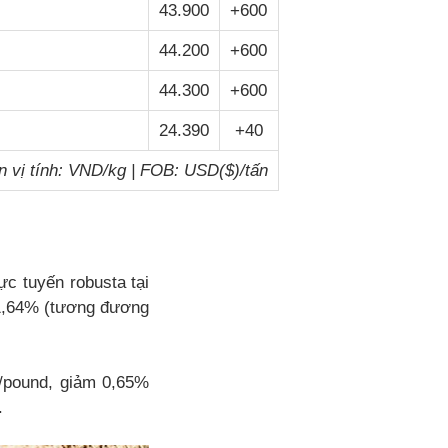
43.900
+600
44.200
+600
44.300
+600
24.390
+40
 vị tính: VND/kg | FOB: USD($)/tấn
rực tuyến robusta tại
 1,64% (tương đương
t/pound, giảm 0,65%
.