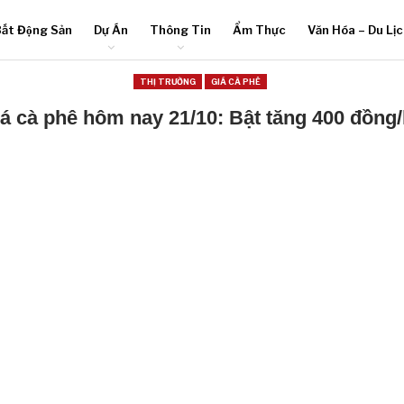
ất Động Sản
Dự Án
Thông Tin
Ẩm Thực
Văn Hóa – Du Lị
THỊ TRƯỜNG
GIÁ CÀ PHÊ
á cà phê hôm nay 21/10: Bật tăng 400 đồng