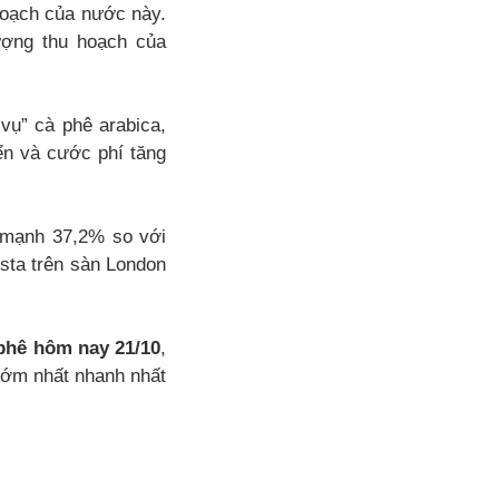
hoạch của nước này.
ượng thu hoạch của
vụ” cà phê arabica,
ển và cước phí tăng
 mạnh 37,2% so với
usta trên sàn London
 phê hôm nay 21/10
,
sớm nhất nhanh nhất