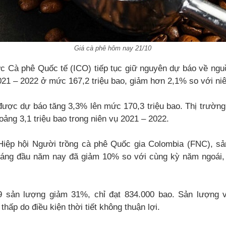
Giá cà phê hôm nay 21/10
ức Cà phê Quốc tế (ICO) tiếp tục giữ nguyên dự báo về ngu
021 – 2022 ở mức 167,2 triệu bao, giảm hơn 2,1% so với niê
 được dự báo tăng 3,3% lên mức 170,3 triệu bao. Thị trườn
oảng 3,1 triệu bao trong niên vụ 2021 – 2022.
iệp hội Người trồng cà phê Quốc gia Colombia (FNC), sả
háng đầu năm nay đã giảm 10% so với cùng kỳ năm ngoái, 
9 sản lượng giảm 31%, chỉ đạt 834.000 bao. Sản lượng v
hấp do điều kiện thời tiết không thuận lợi.