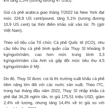
khi tăng 2,3% (tương đương 47 USD).
Giá cà phê arabica giao tháng 7/2022 tại New York đạt
mức 224,8 US cent/pound, tăng 5,1% (tương đương
10,9 US cent) tại thời điểm khảo sát vào lúc 7h (giờ
Việt Nam).
Theo số liệu của Tổ chức Cà phê Quốc tế (ICO), nhu
cầu tiêu thụ cà phê bình quân của Thụy Sĩ khoảng 9
kg/người/năm, cao hơn mức trung bình 3,3
kg/người/năm của Anh và gấp đôi mức tiêu thụ 4,5
kg/người/năm ở Mỹ.
Do đó, Thụy Sĩ được coi là thị trường xuất khẩu cà phê
tiềm năng lớn đối với các nước sản xuất. Theo ITC,
trong hai tháng đầu năm 2022, Thụy Sĩ nhập khẩu cà
phê đạt 34,28 nghìn tấn, trị giá 175,51 triệu USD, giảm
2,4% về lượng, nhưng tăng 14,4% về trị giá so với