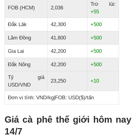
Trừ lùi:
FOB (HCM)
2,036
+55
Đắk Lăk
42,300
+500
Lâm Đồng
41,800
+500
Gia Lai
42,200
+500
Đắk Nông
42,200
+500
Tỷ giá
23,250
+10
USD/VND
Đơn vị tính: VND/kg
|
FOB: USD($)/tấn
Giá cà phê thế giới hôm nay
14/7