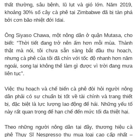
thất thường, sâu bệnh, lũ lụt và gió lớn. Năm 2019,
khoảng 30% số cây cà phê tại Zimbabwe đã bị tàn phá
bởi cơn bão nhiệt đới Idai.
Ông Siyaso Chawa, một nông dân ở quận Mutasa, cho
biết: “Thời tiết đang trở nên ấm hơn mỗi mùa. Thành
thật mà nói, tôi chưa sẵn sàng bắt đầu thu hoạch,
nhưng cà phê của tôi đã chín với tốc độ nhanh hơn năm
ngoái, song lại không thể làm gì được vì trời đang mưa
liên tục”.
Việc thu hoạch và chế biến cà phê đòi hỏi người nông
dân phải có sự chuẩn bị tốt về tài chính và trang thiết
bị, đặc biệt là lực lượng lao động để hái. Những yếu tố
này rất quan trọng để hạn chế đến mức tối đa thiệt hại.
Theo những người nông dân tại đây, thương hiệu cà
phê Thụy Sĩ Nespresso thu mua loại cao cấp nhất –