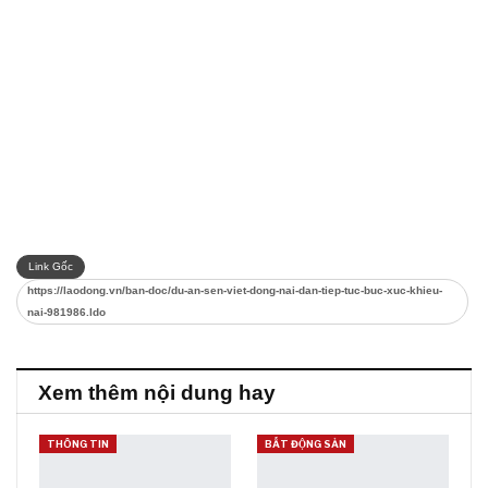
Link Gốc
https://laodong.vn/ban-doc/du-an-sen-viet-dong-nai-dan-tiep-tuc-buc-xuc-khieu-
nai-981986.ldo
Xem thêm nội dung hay
THÔNG TIN
BẤT ĐỘNG SẢN