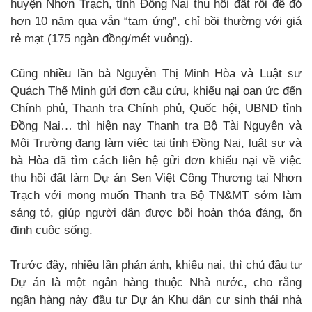
huyện Nhơn Trạch, tỉnh Đồng Nai thu hồi đất rồi để đó
hơn 10 năm qua vẫn “tạm ứng”, chỉ bồi thường với giá
rẻ mạt (175 ngàn đồng/mét vuông).
Cũng nhiều lần bà Nguyễn Thị Minh Hòa và Luật sư
Quách Thế Minh gửi đơn cầu cứu, khiếu nại oan ức đến
Chính phủ, Thanh tra Chính phủ, Quốc hội, UBND tỉnh
Đồng Nai… thì hiện nay Thanh tra Bộ Tài Nguyên và
Môi Trường đang làm việc tại tỉnh Đồng Nai, luật sư và
bà Hòa đã tìm cách liên hệ gửi đơn khiếu nại về việc
thu hồi đất làm Dự án Sen Việt Công Thương tại Nhơn
Trạch với mong muốn Thanh tra Bộ TN&MT sớm làm
sáng tỏ, giúp người dân được bồi hoàn thỏa đáng, ổn
định cuộc sống.
Trước đây, nhiều lần phản ánh, khiếu nại, thì chủ đầu tư
Dự án là một ngân hàng thuộc Nhà nước, cho rằng
ngân hàng này đầu tư Dự án Khu dân cư sinh thái nhà