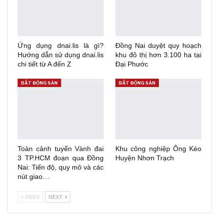
Ứng dụng dnai.lis là gì?
Đồng Nai duyệt quy hoạch
Hướng dẫn sử dụng dnai.lis
khu đô thị hơn 3.100 ha tại
chi tiết từ A đến Z
Đại Phước
BẤT ĐỘNG SẢN
BẤT ĐỘNG SẢN
Toàn cảnh tuyến Vành đai
Khu công nghiệp Ông Kèo
3 TP.HCM đoạn qua Đồng
Huyện Nhơn Trạch
Nai: Tiến độ, quy mô và các
nút giao…
PREV
NEXT