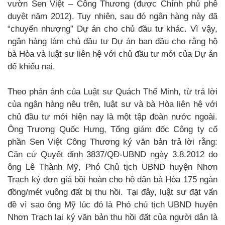
vườn Sen Việt – Công Thương (được Chính phủ phê
duyệt năm 2012). Tuy nhiên, sau đó ngân hàng này đã
“chuyển nhượng” Dự án cho chủ đầu tư khác. Vì vậy,
ngân hàng làm chủ đầu tư Dự án ban đầu cho rằng hộ
bà Hòa và luật sư liên hệ với chủ đầu tư mới của Dự án
để khiếu nại.
Theo phản ánh của Luật sư Quách Thế Minh, từ trả lời
của ngân hàng nêu trên, luật sư và bà Hòa liên hệ với
chủ đầu tư mới hiện nay là một tập đoàn nước ngoài.
Ông Trương Quốc Hưng, Tổng giám đốc Công ty cổ
phần Sen Việt Công Thương ký văn bản trả lời rằng:
Căn cứ Quyết định 3837/QĐ-UBND ngày 3.8.2012 do
ông Lê Thành Mỹ, Phó Chủ tịch UBND huyện Nhơn
Trạch ký đơn giá bồi hoàn cho hộ dân bà Hòa 175 ngàn
đồng/mét vuông đất bị thu hồi. Tại đây, luật sư đặt vấn
đề vì sao ông Mỹ lúc đó là Phó chủ tịch UBND huyện
Nhơn Trạch lại ký văn bản thu hồi đất của người dân là