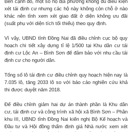
Bên cạnh đó, một số hộ địa phương không đủ điều kiện
xét tái định cư nhưng các hộ này không còn chỗ ở nào
khác nên tỉnh xem xét giao đất ở diện không ưu đãi
(suất phụ với diện tích tối thiểu) theo quy định.
Vì vậy, UBND tỉnh Đồng Nai đã điều chỉnh cục bộ quy
hoạch chi tiết xây dựng tỉ lệ 1/500 tại Khu dân cư tái
định cư Lộc An – Bình Sơn để đảm bảo với nhu cầu tái
định cư cho người dân.
Tổng số lô tái định cư điều chỉnh quy hoạch hiện nay là
7.035 lô, tăng 2033 lô so với báo cáo nghiên cứu khả
thi được duyệt năm 2018.
Để điều chỉnh giảm hai dự án thành phần là Khu dân
cư, tái định cư và công trình xã hội xã Bình Sơn – Phân
khu III, UBND tỉnh Đồng Nai kiến nghị Bộ Kế hoạch và
Đầu tư và Hội đồng thẩm định giá Nhà nước xem xét