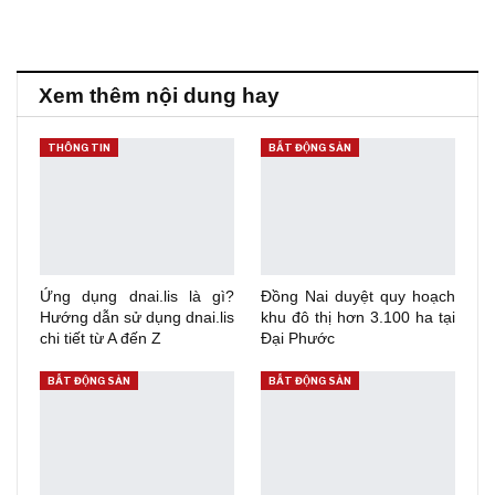
Xem thêm nội dung hay
THÔNG TIN
BẤT ĐỘNG SẢN
Ứng dụng dnai.lis là gì?
Đồng Nai duyệt quy hoạch
Hướng dẫn sử dụng dnai.lis
khu đô thị hơn 3.100 ha tại
chi tiết từ A đến Z
Đại Phước
BẤT ĐỘNG SẢN
BẤT ĐỘNG SẢN