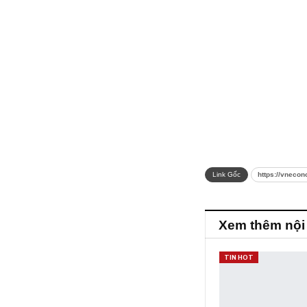
Link Gốc
https://vnecon
Xem thêm nội
TIN HOT