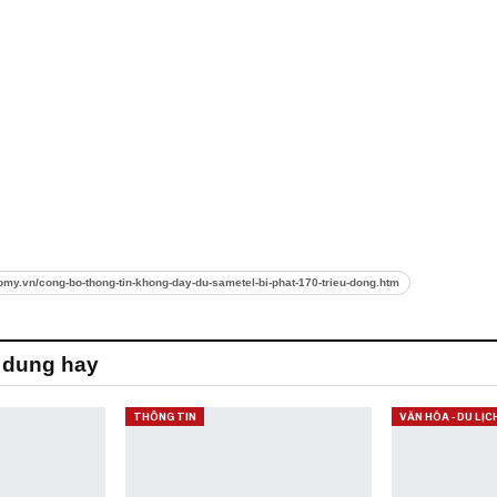
omy.vn/cong-bo-thong-tin-khong-day-du-sametel-bi-phat-170-trieu-dong.htm
 dung hay
THÔNG TIN
VĂN HÓA - DU LỊC