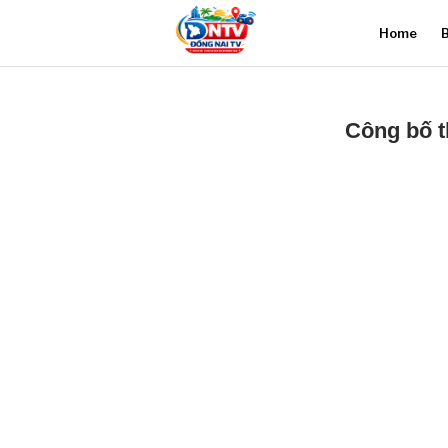
Home
B
Công bố t