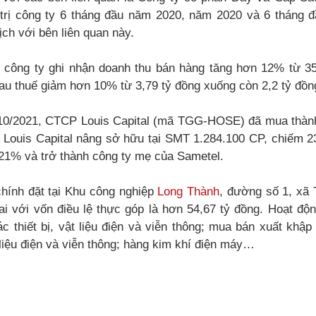
 trị công ty 6 tháng đầu năm 2020, năm 2020 và 6 tháng
ịch với bên liên quan này.
 công ty ghi nhận doanh thu bán hàng tăng hơn 12% từ 35
au thuế giảm hơn 10% từ 3,79 tỷ đồng xuống còn 2,2 tỷ đồn
10/2021, CTCP Louis Capital (mã TGG-HOSE) đã mua thành
 Louis Capital nâng sở hữu tại SMT 1.284.100 CP, chiếm 2
,21% và trở thành công ty mẹ của Sametel.
chính đặt tại Khu công nghiệp
Long Thành
, đường số 1, xã
i với vốn điều lệ thực góp là hơn 54,67 tỷ đồng. Hoạt độn
ác thiết bị, vật liệu điện và viễn thông; mua bán xuất khập 
t liệu điện và viễn thông; hàng kim khí điện máy…