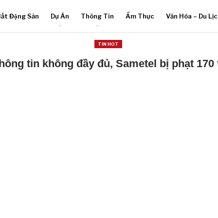
ất Động Sản
Dự Án
Thông Tin
Ẩm Thực
Văn Hóa – Du Lị
TIN HOT
hông tin không đầy đủ, Sametel bị phạt 170 