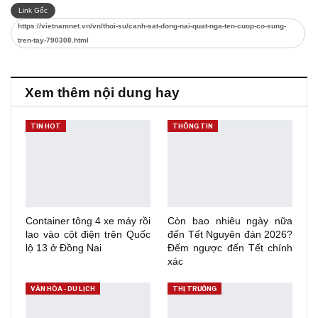
Link Gốc
https://vietnamnet.vn/vn/thoi-su/canh-sat-dong-nai-quat-nga-ten-cuop-co-sung-
tren-tay-790308.html
Xem thêm nội dung hay
TIN HOT
THÔNG TIN
Container tông 4 xe máy rồi
Còn bao nhiêu ngày nữa
lao vào cột điện trên Quốc
đến Tết Nguyên đán 2026?
lộ 13 ở Đồng Nai
Đếm ngược đến Tết chính
xác
VĂN HÓA - DU LỊCH
THỊ TRƯỜNG