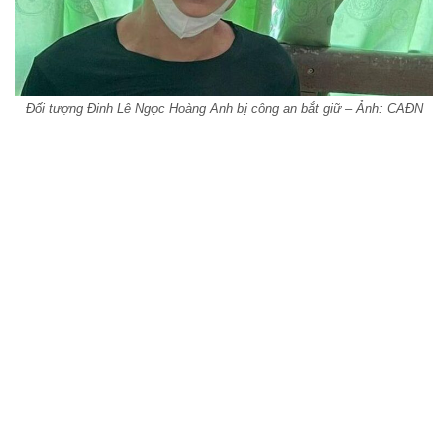
Đối tượng Đinh Lê Ngọc Hoàng Anh bị công an bắt giữ – Ảnh: CAĐN