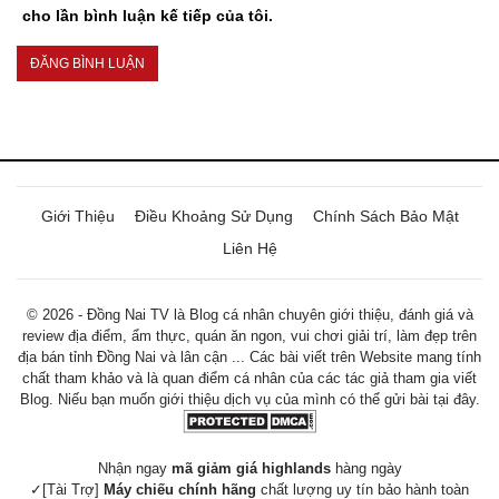
cho lần bình luận kế tiếp của tôi.
Giới Thiệu
Điều Khoảng Sử Dụng
Chính Sách Bảo Mật
Liên Hệ
© 2026 - Đồng Nai TV là Blog cá nhân chuyên giới thiệu, đánh giá và
review địa điểm, ẩm thực, quán ăn ngon, vui chơi giải trí, làm đẹp trên
địa bán tỉnh Đồng Nai và lân cận ... Các bài viết trên Website mang tính
chất tham khảo và là quan điểm cá nhân của các tác giả tham gia viết
Blog. Niếu bạn muốn giới thiệu dịch vụ của mình có thể gửi bài tại đây.
Nhận ngay
mã giảm giá highlands
hàng ngày
✓[Tài Trợ]
Máy chiếu chính hãng
chất lượng uy tín bảo hành toàn